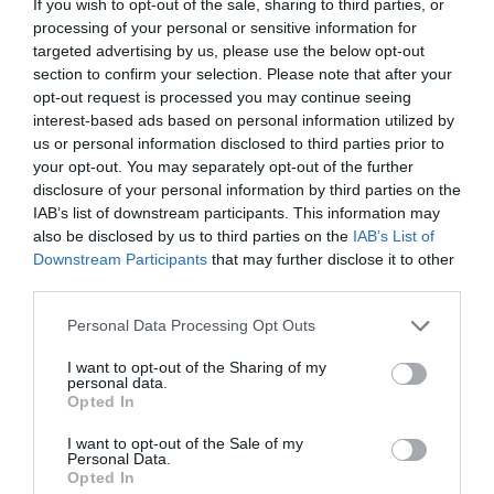
If you wish to opt-out of the sale, sharing to third parties, or
LETTRES DES LECTEURS
processing of your personal or sensitive information for
targeted advertising by us, please use the below opt-out
VOTE EN AFRIQUE: 25 octobre 2015 –
section to confirm your selection. Please note that after your
Dimanche électoral!
opt-out request is processed you may continue seeing
25/10/2015, 10:59 pm
interest-based ads based on personal information utilized by
us or personal information disclosed to third parties prior to
your opt-out. You may separately opt-out of the further
disclosure of your personal information by third parties on the
IAB’s list of downstream participants. This information may
also be disclosed by us to third parties on the
IAB’s List of
Downstream Participants
that may further disclose it to other
third parties.
Personal Data Processing Opt Outs
LETTRES DES LECTEURS
I want to opt-out of the Sharing of my
PRESIDENTIELLE IVOIRIENNE: Charles Konan
personal data.
Banny se retire de la course
Opted In
23/10/2015, 10:23 pm
I want to opt-out of the Sale of my
Personal Data.
Opted In