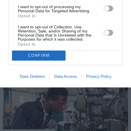
I want to opt-out of processing my
Personal Data for Targeted Advertising.
Opted In
I want to opt-out of Collection, Use,
Retention, Sale, and/or Sharing of my
Personal Data that Is Unrelated with the
Purposes for which it was collected.
Opted In
LETTRES DES LECTEURS
CONGO BRAZZAVILLE: L’opposition dans la
CONFIRM
rue contre le référendum à Brazzaville
20/10/2015, 10:42 pm
Data Deletion
Data Access
Privacy Policy