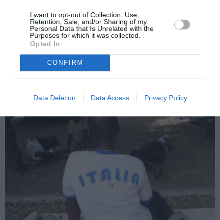
De l’anneau aux patients atteints de Covid: née au Cameroun,
pendant 20 ans à Bologne, Pamela Sawa a remporté les
I want to opt-out of Collection, Use,
Retention, Sale, and/or Sharing of my
championnats italiens mais elle n’a pas encore la nationalité
Personal Data that Is Unrelated with the
italienne. Pamela est une combattante et elle sait par
Purposes for which it was collected.
expérience qu’il n’y a rien de plus dangereux sur le ring qu’un
Opted In
MORE
adversaire calme et sur de […]
CONFIRM
by
Milton Kwami
04/02/2021, 9:37 pm
Data Deletion
Data Access
Privacy Policy