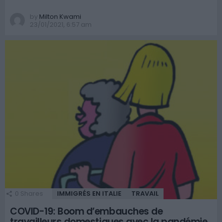
by
Milton Kwami
23/01/2021, 6:57 am
0
Shares
IMMIGRÉS EN ITALIE
TRAVAIL
COVID-19: Boom d’embauches de
travailleurs domestiques avec la pandémie