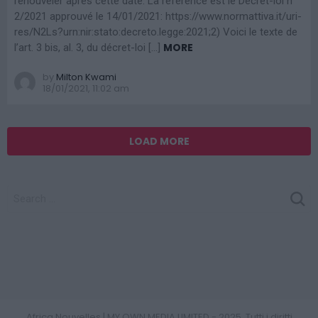
renouveler après cette date. La référence est le Décret-loi n°
2/2021 approuvé le 14/01/2021: https://www.normattiva.it/uri-
res/N2Ls?urn:nir:stato:decreto.legge:2021;2) Voici le texte de
MORE
l’art. 3 bis, al. 3, du décret-loi […]
by
Milton Kwami
18/01/2021, 11:02 am
LOAD MORE
SEARCH
FOR:
Photoshoot Paris
Africa Nouvelles | MY OWN MEDIA LIMITED - 2025. Tutti i diritti