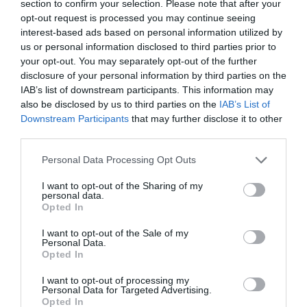
section to confirm your selection. Please note that after your
opt-out request is processed you may continue seeing
by
Milton Kwami
interest-based ads based on personal information utilized by
09/02/2021, 4:49 pm
us or personal information disclosed to third parties prior to
your opt-out. You may separately opt-out of the further
disclosure of your personal information by third parties on the
IAB’s list of downstream participants. This information may
also be disclosed by us to third parties on the
IAB’s List of
Downstream Participants
that may further disclose it to other
third parties.
Personal Data Processing Opt Outs
I want to opt-out of the Sharing of my
personal data.
Opted In
0
Shares
IMMIGRÉS EN ITALIE
SPORTS
I want to opt-out of the Sale of my
PAMELA NOUTCHO SAWA: e conte de fées de
Personal Data.
cette infirmière d’origine camerounaise
Opted In
championne italienne de boxe, rêvant de
Las Vegas
I want to opt-out of processing my
Personal Data for Targeted Advertising.
Opted In