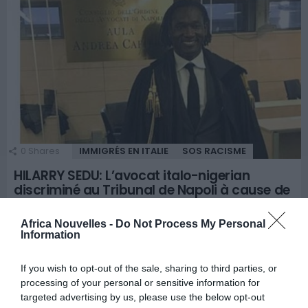
0
Shares
IMMIGRÉS EN ITALIE
SOS RACISME
HILARRY SEDU: L’avocat italo-nigerian
discriminé au Tribunal de Napoli à cause de
la couleur de sa peau
Africa Nouvelles -
Do Not Process My Personal
L’avocat italien Hilarry Sedu, d’origine nigériane, s’est plaint
Information
d’avoir été victime d’un acte de senteur raciste par une juge
au Tribunal de Napoli. « J’étais sur le point de m’occuper d’une
If you wish to opt-out of the sale, sharing to third parties, or
audience, j’étais avec ma cliente et sa fille. Le magistrat, qui
processing of your personal or sensitive information for
sera un nouveau juge honoraire des mineurs, m’a demandé de
targeted advertising by us, please use the below opt-out
MORE
présenter ma carte d’identité. […]