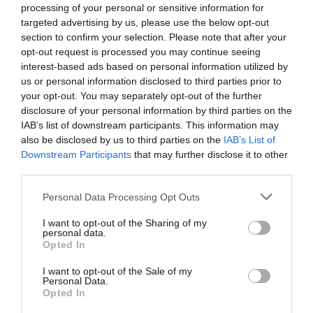
qui criait le nom de sa soeur Mariama piégée par les
processing of your personal or sensitive information for
targeted advertising by us, please use the below opt-out
flammes. Avec l’aide du vent, le feu s’est très vite
section to confirm your selection. Please note that after your
propagé pour atteindre toutes les autres chambres.
opt-out request is processed you may continue seeing
interest-based ads based on personal information utilized by
C’était la panique générale et il devenait très difficile
us or personal information disclosed to third parties prior to
de s’échapper surtout que la porte de la maison est
your opt-out. You may separately opt-out of the further
étroite. N’eût été la prompte réaction des voisins, le
disclosure of your personal information by third parties on the
IAB’s list of downstream participants. This information may
bilan aurait été beaucoup plus lourd
», indique-t-il d’un
also be disclosed by us to third parties on the
IAB’s List of
ton fatigué.
Downstream Participants
that may further disclose it to other
third parties.
Un peu à l’écart de la foule de curieux venue découvrir
Personal Data Processing Opt Outs
l’ampleur des dégâts, un homme de teint clair, les bras
I want to opt-out of the Sharing of my
croisés, reste étrangement calme. C’est le mari
personal data.
Opted In
d’Alimatou, père de la petite Mariama restée dans les
flammes et d’Omar Samba victime de graves
I want to opt-out of the Sale of my
Personal Data.
blessures au niveau des deux bras, des oreilles et du
Opted In