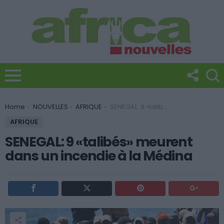
You are here:
Home
NOUVELLES
AFRIQUE
SENEGAL: 9 «talibés» meurent dans un incendie à la Médina
AFRIQUE
SENEGAL: 9 «talibés» meurent
dans un incendie à la Médina