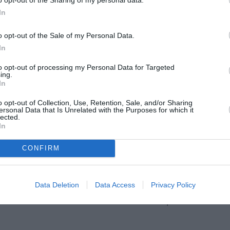
In
o opt-out of the Sale of my Personal Data.
In
to opt-out of processing my Personal Data for Targeted
ing.
défense des droits de l’homme et des médias
In
cernant l’exploitation de migrants et de
o opt-out of Collection, Use, Retention, Sale, and/or Sharing
ersonal Data that Is Unrelated with the Purposes for which it
nelles
dans le pays. Ces réseaux exploitent
lected.
In
es enfants, pour obtenir de l’argent par la
lles tunisiennes.
CONFIRM
onne exploitée peut générer jusqu’à
150
 euros)
, créant un commerce illicite en
Data Deletion
Data Access
Privacy Policy
ion du nombre de mendiants venant d’Afrique