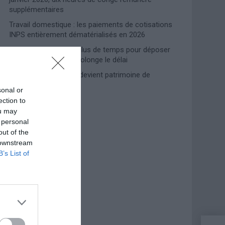
supplémentaires
Travail domestique : les paiements de cotisations
INPS entièrement dématérialisés en 2026
Prime de naissance, plus de temps pour déposer
la demande : l’INPS prolonge le délai
Lampedusa, l’accueil devient patrimoine de
l’humanité
sonal or
ection to
ou may
Photoshoot Paris
 personal
out of the
 downstream
B’s List of