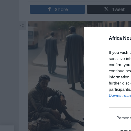
Share
Tweet
Africa No
If you wish 
sensitive in
confirm you
continue se
information 
further disc
participants
Downstream 
Persona
I want t