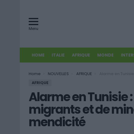
Menu
HOME
ITALIE
AFRIQUE
MONDE
INTE
You are here:
Home
NOUVELLES
AFRIQUE
Alarme en Tunisie : Exploitation de mig
AFRIQUE
Alarme en Tunisie :
migrants et de min
mendicité