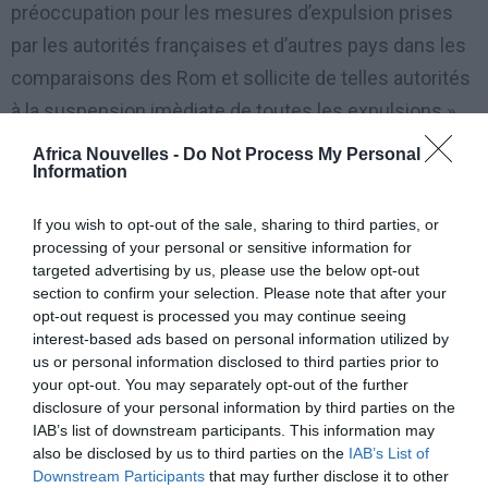
préoccupation pour les mesures d’expulsion prises
par les autorités françaises et d’autres pays dans les
comparaisons des Rom et sollicite de telles autorités
à la suspension imèdiate de toutes les expulsions ».
Africa Nouvelles -
Do Not Process My Personal
Dans le texte de la résolution on peut lire : » Le droit
Information
de tous les citoyens de l’Union et des membres de
If you wish to opt-out of the sale, sharing to third parties, or
leurs familles circulaire et de séjourner de librement
processing of your personal or sensitive information for
dans tout l’UE est un des piliers de la citoyenneté de
targeted advertising by us, please use the below opt-out
section to confirm your selection. Please note that after your
l’Union même, comme défini par les Trattati ». La
opt-out request is processed you may continue seeing
France, expliquent dans une note de la résolution,
interest-based ads based on personal information utilized by
soutient que le démantèlement des camps et les »
us or personal information disclosed to third parties prior to
your opt-out. You may separately opt-out of the further
expulsions volontaires » se sont déroulées dans le
disclosure of your personal information by third parties on the
cadre de la loi de la République et des règles
IAB’s list of downstream participants. This information may
also be disclosed by us to third parties on the
IAB’s List of
européennes. Le texte report la » profonde
Downstream Participants
that may further disclose it to other