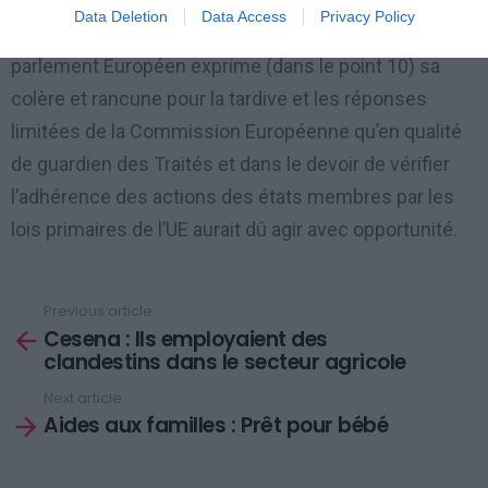
expulsions a été rejetée même la prise des
Data Deletion
Data Access
Privacy Policy
empreintes digitales des Rom expulsés. Enfin Le
parlement Européen exprime (dans le point 10) sa
colère et rancune pour la tardive et les réponses
limitées de la Commission Européenne qu’en qualité
de guardien des Traités et dans le devoir de vérifier
l’adhérence des actions des états membres par les
lois primaires de l’UE aurait dû agir avec opportunité.
Previous article
See
Cesena : Ils employaient des
more
clandestins dans le secteur agricole
Next article
Aides aux familles : Prêt pour bébé