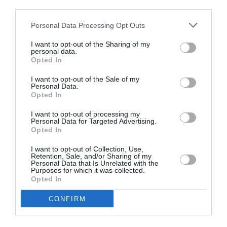
préocupation » même pour les polémiques suivantes
third parties.
aux initiatives françaises qui ont allumé un »
Personal Data Processing Opt Outs
réthorique incendiaria et discriminatoire » sur les
I want to opt-out of the Sharing of my
rapatriements des Rom, en donnant du relief aux
personal data.
Opted In
déclarations de groupes d’extrême droite.
I want to opt-out of the Sale of my
Personal Data.
Enfin la résolution, votée aujourd’hui, se rappelle que »
Opted In
les expulsions de masse sont défendues par le
I want to opt-out of processing my
Papier des Droits Fondamentaux et de la Convention
Personal Data for Targeted Advertising.
Opted In
européenne pour la protection des droits humains et
I want to opt-out of Collection, Use,
des Libertés fondamentales, donc de telles mesures
Retention, Sale, and/or Sharing of my
Personal Data that Is Unrelated with the
sont en violation des traités et des lois de l’UE, vu que
Purposes for which it was collected.
Opted In
les expulsions sont une discrimination sur de base
racial et ethnique qui viole la directive sur la liberté de
CONFIRM
libre circolation ». Ensemble à la résolution contre les