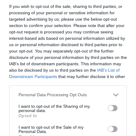
De plus, la rétention d’urine provoque une forte
If you wish to opt-out of the sale, sharing to third parties, or
processing of your personal or sensitive information for
pression dans les reins qui, à long terme, peut
targeted advertising by us, please use the below opt-out
entraîner des problèmes d’insuffisance rénale.
section to confirm your selection. Please note that after your
opt-out request is processed you may continue seeing
interest-based ads based on personal information utilized by
3- Fumer
us or personal information disclosed to third parties prior to
your opt-out. You may separately opt-out of the further
Le tabagisme est extrêmement nocif pour
disclosure of your personal information by third parties on the
l’organisme et les reins font également partie des
IAB’s list of downstream participants. This information may
also be disclosed by us to third parties on the
IAB’s List of
organes qui sont endommagés par cette mauvaise
Downstream Participants
that may further disclose it to other
habitude.
third parties.
Selon des études récentes, il existe une corrélation
Personal Data Processing Opt Outs
directe entre le tabagisme et les maladies rénales.
I want to opt-out of the Sharing of my
personal data.
Opted In
4- Excès de protéines
I want to opt-out of the Sale of my
Personal Data.
Une alimentation trop riche en protéines nuit à la