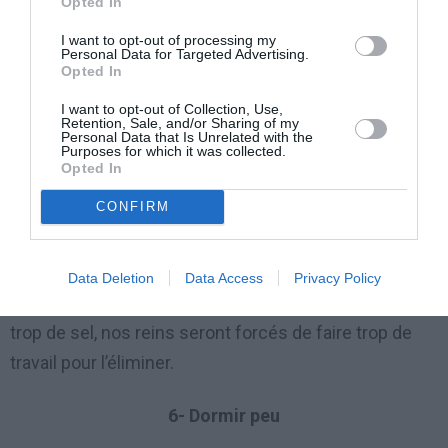
Opted In
santé des reins, en particulier aux protéines
I want to opt-out of processing my
contenues dans la viande rouge.
Personal Data for Targeted Advertising.
Opted In
CONSEIL: Si vous voulez connaître le bon
pourcentage de protéines pour votre régime idéal,
I want to opt-out of Collection, Use,
Retention, Sale, and/or Sharing of my
demandez conseil à votre médecin.
Personal Data that Is Unrelated with the
Purposes for which it was collected.
Opted In
5- Excès de sel
CONFIRM
La maîtrise de la consommation de sel est essentielle
à bien des égards: maîtriser la tension artérielle, mais
Data Deletion
Data Access
Privacy Policy
aussi éviter les problèmes rénaux. Si on consomme
trop de sel, nos reins seront forcés de faire trop de
travail pour l’éliminer.
6- Dormir peu