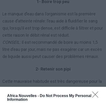
1- Boire trop peu
Le manque d’eau dans l’organisme est la première
cause d’atteinte rénale: l’eau aide à fluidifier le sang
qui, lorsqu’il est trop dense, est difficile à filtrer et pour
cette raison le débit rénal est réduit.
CONSEIL:
Il est recommandé de boire au moins 1,5
litre d’eau par jour, mais ne pas exagérer car un excès
de liquide aussi peut causer des problèmes rénaux.
2- Retenir son pipi
Cette mauvaise habitude est très dangereuse pour la
santé des reins car elle permet aux bactéries de
s’accumuler dans la vessie, qui se propagent dans le
Africa Nouvelles -
Do Not Process My Personal
Information
système urinaire.