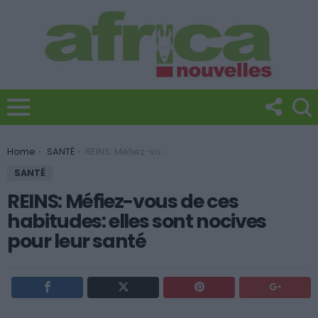
You are here:
Home
SANTÉ
REINS: Méfiez-vous de ces habitudes: elles sont nocives pour leur santé
SANTÉ
REINS: Méfiez-vous de ces
habitudes: elles sont nocives
pour leur santé