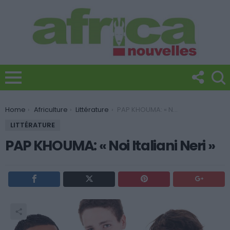
You are here:
Home
Africulture
Littérature
PAP KHOUMA: « Noi Italiani Neri »
LITTÉRATURE
PAP KHOUMA: « Noi Italiani Neri »