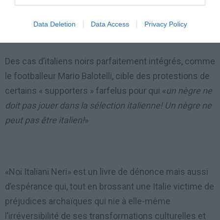
générations.
Data Deletion
Data Access
Privacy Policy
Des cas d’italiens noirs parfaitement intégrés, comme
le footballeur Mario Balotelli, cible des protestions de
certains « supporters » farfelus pour qui «
un nègre ne
doit pas jouer dans la sélection italienne! Un nègre ne
peut pas être italien!
»
«Noi Italiani Neri» est un livre de dénonce mais aussi
d’espérance qui, tout en brossant une Italie victime de
préjudices archaïques qui nie à elle-même
l’irréversibilité de ses transformations culturelles et