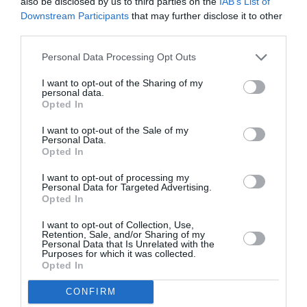
cause du racisme, participer à la parade de libération
also be disclosed by us to third parties on the
IAB’s List of
Downstream Participants
that may further disclose it to other
de Paris et furent oubliés par l’historiographie
third parties.
européenne.
Personal Data Processing Opt Outs
I want to opt-out of the Sharing of my
personal data.
Opted In
Du foot aux banlieues,
I want to opt-out of the Sale of my
modèle d’intégration
Personal Data.
Opted In
échouée d’où tirer des
leçons utiles pour nos
I want to opt-out of processing my
Personal Data for Targeted Advertising.
périphéries, à travers les
Opted In
mots des immigrés
I want to opt-out of Collection, Use,
Retention, Sale, and/or Sharing of my
africains, nés ou ayant
Personal Data that Is Unrelated with the
Purposes for which it was collected.
grandi de Paris à Milano,
Opted In
des jeunes qui aiment la terre où ils sont nés mais à
CONFIRM
qui la nationalité est niée, même après diverses