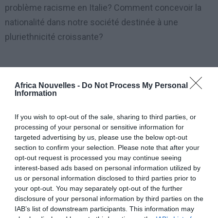
problème racisme en Italie? Comment concevoir la
nationalité dans notre société destinée à une
pluriethnicité croissante?
Africa Nouvelles -
Do Not Process My Personal
Mixant savamment l’enquête journalistique avec la
Information
fiction du récit, le présent et le passé, «Noi Italiani
Neri» se meut entre les terrains de foot (infestés du
If you wish to opt-out of the sale, sharing to third parties, or
processing of your personal or sensitive information for
racisme des houligans, en Italie, France et Angleterre,
targeted advertising by us, please use the below opt-out
souvent de connivence avec une certaine politique)
section to confirm your selection. Please note that after your
opt-out request is processed you may continue seeing
et les champs de bataille de la seconde guerre
interest-based ads based on personal information utilized by
mondiale, racontant le sacrifice de milliers de soldats
us or personal information disclosed to third parties prior to
your opt-out. You may separately opt-out of the further
noirs qui ont combattu contre les armées
disclosure of your personal information by third parties on the
hitlériennes, contribuant à la victoire sans pouvoir, à
IAB’s list of downstream participants. This information may