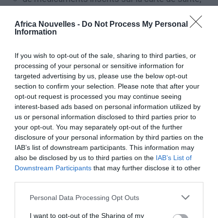
pour soins vétérinaires;
Africa Nouvelles -
Do Not Process My Personal
documentés par des factures électroniques;
Information
bénéficiant de détractions ou déductions
If you wish to opt-out of the sale, sharing to third parties, or
fiscales.
processing of your personal or sensitive information for
targeted advertising by us, please use the below opt-out
TIRAGES AU SORT
section to confirm your selection. Please note that after your
opt-out request is processed you may continue seeing
interest-based ads based on personal information utilized by
Calendrier
us or personal information disclosed to third parties prior to
your opt-out. You may separately opt-out of the further
Le premier tirage au sort démarre en janvier 2021, et
disclosure of your personal information by third parties on the
le calendrier sera publié sur le site de l’Agence des
IAB’s list of downstream participants. This information may
also be disclosed by us to third parties on the
IAB’s List of
Douanes et des Monopoles et sur le Portail de la
Downstream Participants
that may further disclose it to other
loterie.
third parties.
Personal Data Processing Opt Outs
Cadences
I want to opt-out of the Sharing of my