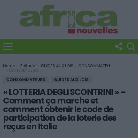
You are here:
Home
Editorial
GUIDES AUX LOIS
CONSOMMATEURS
« LOTTERIA DEGLI SCONTRINI » – Comment ça marche et comment obtenir le code de participation de la loterie des reçus en Italie
CONSOMMATEURS
,
GUIDES AUX LOIS
« LOTTERIA DEGLI SCONTRINI » –
Comment ça marche et
comment obtenir le code de
participation de la loterie des
reçus en Italie