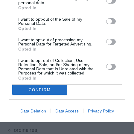
personal data.
Les tirages au sort auront les cadences suivantes:
Opted In
I want to opt-out of the Sale of my
hebdomadaire (tous les jeudis);
Personal Data.
Opted In
mensuelle (tous les 2èmes jeudis du mois);
annuelle.
I want to opt-out of processing my
Personal Data for Targeted Advertising.
Opted In
REMARQUE:
Chaque contribuable peut participer,
I want to opt-out of Collection, Use,
avec le même reçu, à un tirage hebdomadaire,
Retention, Sale, and/or Sharing of my
Personal Data that Is Unrelated with the
Purposes for which it was collected.
mensuel et annuel.
Opted In
PRIX A GAGNER
CONFIRM
La « lotteria degli scontrini » offre des prix pour les
Data Deletion
Data Access
Privacy Policy
tirages:
ordinaires;