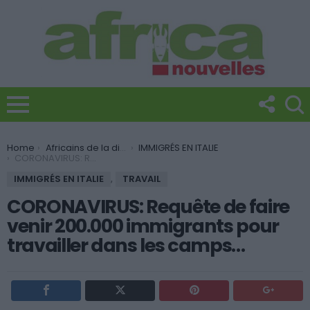
You are here:
Home
Africains de la diaspora
IMMIGRÉS EN ITALIE
CORONAVIRUS: Requête de faire venir 200.000 immigrants pour travailler dans les camps…
IMMIGRÉS EN ITALIE
,
TRAVAIL
CORONAVIRUS: Requête de faire
venir 200.000 immigrants pour
travailler dans les camps…