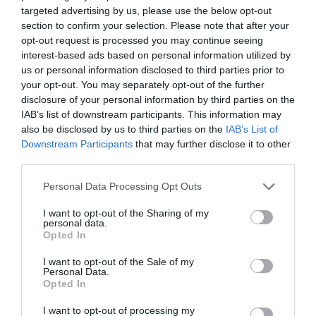
d’œuvre. Nous sommes à un moment crucial, la
targeted advertising by us, please use the below opt-out
section to confirm your selection. Please note that after your
saison de la récolte des légumes et des fruits d’été
opt-out request is processed you may continue seeing
approche de façon inquiétante. Nous avons besoin
interest-based ads based on personal information utilized by
us or personal information disclosed to third parties prior to
d’au moins 250.000 personnes. C’est pourquoi nous
your opt-out. You may separately opt-out of the further
avons écrit aux ministres de la Politique agricole,
disclosure of your personal information by third parties on the
IAB’s list of downstream participants. This information may
Teresa Bellanova, et du Travail, Nunzia Catalfo, pour
also be disclosed by us to third parties on the
IAB’s List of
demander instamment des instruments
Downstream Participants
that may further disclose it to other
gouvernementaux qui facilitent l’utilisation de la main-
third parties.
d’œuvre italienne, tels que les bons, ou qui donnent la
Personal Data Processing Opt Outs
possibilité d’employer des personnes qui ont perdu
I want to opt-out of the Sharing of my
leur emploi, ou qui ont perdu leur revenu de
personal data.
Opted In
citoyenneté. Toujours respecter des conditions
I want to opt-out of the Sale of my
sanitaires optimales
« .
Personal Data.
Opted In
Et le président de CONFAGRICOLTURA d’ajouter: «
De
I want to opt-out of processing my