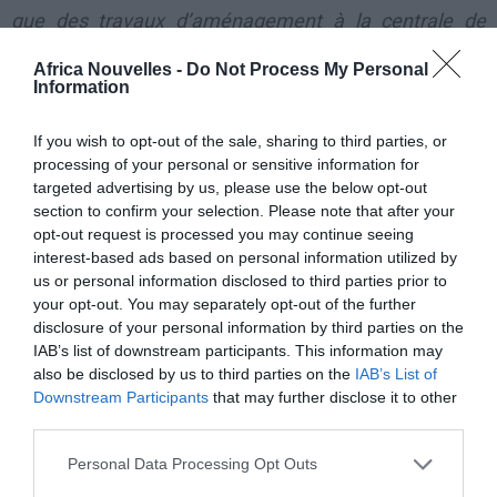
que des travaux d’aménagement à la centrale de
Tombo affectent le réseau.
Africa Nouvelles -
Do Not Process My Personal
Information
Soirée chaude, jeudi, à
If you wish to opt-out of the sale, sharing to third parties, or
Conakry et dans la
processing of your personal or sensitive information for
banlieue. Les quartiers
targeted advertising by us, please use the below opt-out
de Kipé, Hamdallaye,
section to confirm your selection. Please note that after your
opt-out request is processed you may continue seeing
Dixine et Bambeto ont
interest-based ads based on personal information utilized by
vécu une soirée
us or personal information disclosed to third parties prior to
your opt-out. You may separately opt-out of the further
mouvementée. Des
disclosure of your personal information by third parties on the
jeunes sont sortis
IAB’s list of downstream participants. This information may
also be disclosed by us to third parties on the
IAB’s List of
dans les rues pour brûler des pneus et manifester
Downstream Participants
that may further disclose it to other
contre les coupures d’électricité.
third parties.
Personal Data Processing Opt Outs
A Dixine, la manifestation située devant les locaux de