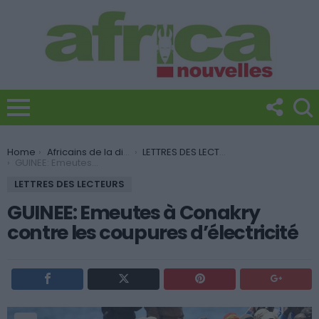
You are here:
Home
Africains de la diaspora
LETTRES DES LECTEURS
GUINEE: Emeutes à Conakry contre les coupures d’électricité
LETTRES DES LECTEURS
GUINEE: Emeutes à Conakry
contre les coupures d’électricité