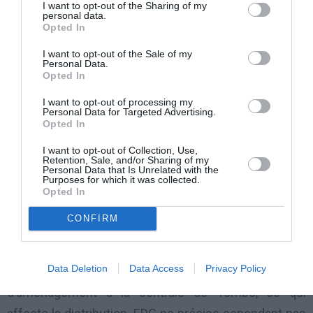
la compagnie d’électricité a rapidement été dispersée
I want to opt-out of the Sharing of my
personal data.
par les forces de l’ordre mais à Hamdallaye et
Opted In
Bambeto les affrontements ont duré une partie de la
I want to opt-out of the Sale of my
Personal Data.
soirée. Les policiers et les gendarmes déployés en
Opted In
renfort et parfois cagoulés ont riposté aux jets de
I want to opt-out of processing my
pierre à coups de gaz lacrymogène.
Personal Data for Targeted Advertising.
Opted In
Depuis plusieurs jours, les coupures d’électricité sont
I want to opt-out of Collection, Use,
Retention, Sale, and/or Sharing of my
devenues quasi permanentes dans certains quartiers
Personal Data that Is Unrelated with the
Purposes for which it was collected.
déjà soumis à une rotation sévère de
Opted In
l’approvisionnement en énergie. EDG, Electricité de
CONFIRM
Guinée, diffuse depuis plusieurs jours des
communiqués à la télévision pour expliquer la raison
Data Deletion
Data Access
Privacy Policy
de ces coupures. Elles sont dues à des travaux
d’aménagement à la centrale de Tombo, ce qui