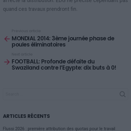
affecte la distribution. EDG ne précise cependant pas
quand ces travaux prendront fin.
Previous article
See
MONDIAL 2014: 3ème journée phase de
more
poules éliminatoires
Next article
FOOTBALL: Profonde défaite du
Swaziland contre l’Egypte: dix buts à 0!
SEARCH
FOR:
ARTICLES RÉCENTS
Flussi 2026 : première attribution des quotas pour le travail