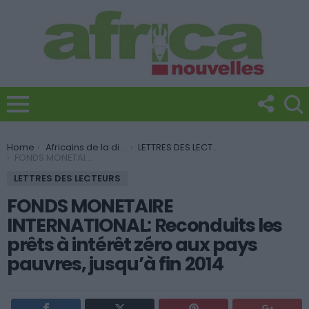
You are here:
Home
Africains de la diaspora
LETTRES DES LECTEURS
FONDS MONETAIRE INTERNATIONAL: Reconduits les prêts à intérêt zéro aux pays pauvres, jusqu’à fin 2014
LETTRES DES LECTEURS
FONDS MONETAIRE
INTERNATIONAL: Reconduits les
prêts à intérêt zéro aux pays
pauvres, jusqu’à fin 2014