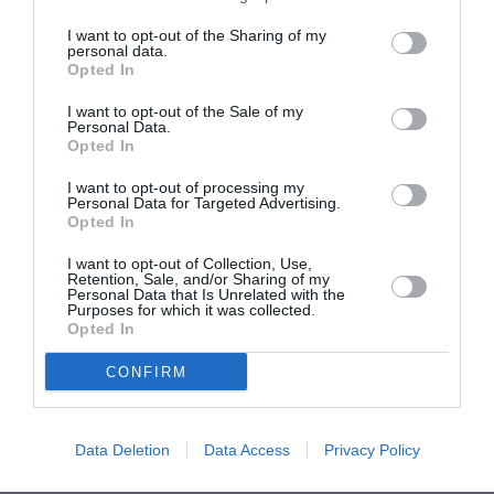
I want to opt-out of the Sharing of my
personal data.
Le même rapport rappelle que la reconduction des
Opted In
prêts à intérêt zéro intervient après d’autres mesures
I want to opt-out of the Sale of my
prises récemment par le FMI pour renforcer les prêts
Personal Data.
Opted In
en faveur des pays pauvres. Ces mesures consistent
notamment en une augmentation des ressources, un
I want to opt-out of processing my
Personal Data for Targeted Advertising.
relèvement des plafonds d’emprunt et
Opted In
l’assouplissement des conditions des prêts. Elles
I want to opt-out of Collection, Use,
Retention, Sale, and/or Sharing of my
font suite à la révision générale des programmes de
Personal Data that Is Unrelated with the
Purposes for which it was collected.
soutien du Fmi en faveur des pays à faible revenu, qui
Opted In
a eu lieu au milieu de 2009 et qui a créé un nouveau
CONFIRM
cadre pour l’octroi de prêts aux pays les plus pauvres,
avec un taux d’intérêt zéro jusqu’à fin 2011.
Data Deletion
Data Access
Privacy Policy
Evoquant l’impact de la crise financière qui secoue la