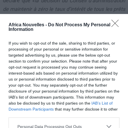
déclaré que «
la décision du Conseil d’administration
de maintenir à zéro le taux d’intérêt de tous les prêts
concessionnels pendant deux années
Africa Nouvelles -
Do Not Process My Personal
supplémentaires témoigne du souci du FMI de
Information
continuer à apporter son soutien aux pays à faible
revenu comme il le fait depuis l’éclatement de la crise
If you wish to opt-out of the sale, sharing to third parties, or
processing of your personal or sensitive information for
économique mondiale en 2008
».
targeted advertising by us, please use the below opt-out
section to confirm your selection. Please note that after your
C’est la deuxième fois que les prêts à intérêt zéro
opt-out request is processed you may continue seeing
interest-based ads based on personal information utilized by
sont reconduits. Après la première revue bisannuelle
us or personal information disclosed to third parties prior to
du mécanisme de taux d’intérêt du Fonds fiduciaire
your opt-out. You may separately opt-out of the further
disclosure of your personal information by third parties on the
RPC en décembre 2011, le FMI a décidé que, compte
IAB’s list of downstream participants. This information may
tenu des aléas négatifs considérables qui pesaient
also be disclosed by us to third parties on the
IAB’s List of
sur les perspectives économiques mondiales, il était
Downstream Participants
that may further disclose it to other
third parties.
légitime de reconduire pour un an, jusqu’à fin 2012, le
taux d’intérêt zéro sur les prêts concessionnels.
Personal Data Processing Opt Outs