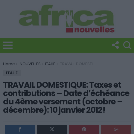
You are here:
Home
NOUVELLES
ITALIE
TRAVAIL DOMESTIQUE: Taxes et contributions – Date d’échéance du 4ème versement (octobre – décembre): 10 janvier 2012!
ITALIE
TRAVAIL DOMESTIQUE: Taxes et
contributions – Date d’échéance
du 4ème versement (octobre –
décembre): 10 janvier 2012!