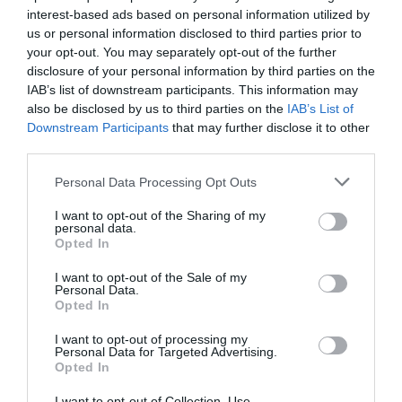
que les heures aient toutes été chez le même
interest-based ads based on personal information utilized by
us or personal information disclosed to third parties prior to
employeur.
your opt-out. You may separately opt-out of the further
disclosure of your personal information by third parties on the
RAPPEL:
Les contributions peuvent être versées en
IAB’s list of downstream participants. This information may
also be disclosed by us to third parties on the
IAB’s List of
ligne, sur le site: www.inps.it ou dans les tabacs
Downstream Participants
that may further disclose it to other
habilités.
third parties.
Mais reste toujours valable le vieux système, avec les
Personal Data Processing Opt Outs
bulletins postaux, envoyés périodiquement par l’INPS
I want to opt-out of the Sharing of my
à tous les employeurs de travailleurs domestiques.
personal data.
Opted In
N.B.:
Qui ne les a pas reçus peut les retirer
I want to opt-out of the Sale of my
Personal Data.
personnellement dans un bureau INPS ou les
Opted In
demander par téléphone au n° 803164.
I want to opt-out of processing my
Personal Data for Targeted Advertising.
Opted In
I want to opt-out of Collection, Use,