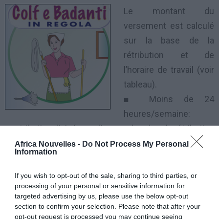
Le montant du
versement est calculé
sur la base de la
rétribution et de
l’horaire de travail (voir
tableau).
■ Moins de 24
heures/semaine:
contribution divisée en diverses bandes de rétribution
horaire;
Africa Nouvelles -
Do Not Process My Personal
Information
■ Plus de 25 heures/semaine: contribution fixe, quel
que soit la rétribution horaire.
If you wish to opt-out of the sale, sharing to third parties, or
processing of your personal or sensitive information for
targeted advertising by us, please use the below opt-out
N.B.:
Dans ce dernier cas, le montant de la
section to confirm your selection. Please note that after your
contribution est sensiblement plus bas, à condition
opt-out request is processed you may continue seeing