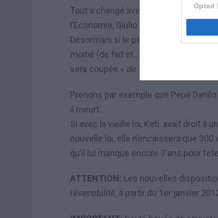
Opted 
Tout a changé avec les nouvelles règle
l’Economie, Giulio Tremonti.
Désormais si le pèpère (ou mèmère) s’
moitié (de fait et… d’age) qui a plus de
sera coupée «
de 10% pour chaque anno
Prenons par exemple que Pépé Danilo (
il meurt.
Si avec la vieille loi, Keti avait droit 
nouvelle loi, elle n’encaissera que 30
qu’il lui manque encore 7 ans pour fet
ATTENTION:
Les nouvelles dispositio
réversibilité, à partir du 1er janvier 201