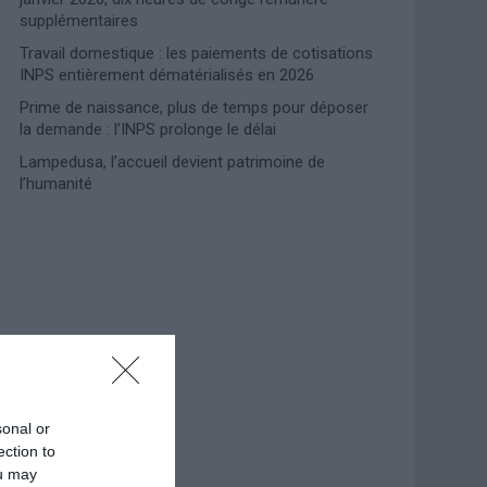
supplémentaires
Travail domestique : les paiements de cotisations
INPS entièrement dématérialisés en 2026
Prime de naissance, plus de temps pour déposer
la demande : l’INPS prolonge le délai
Lampedusa, l’accueil devient patrimoine de
l’humanité
Photoshoot Paris
sonal or
ection to
ou may