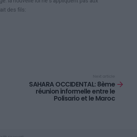
: la nouvelle loi ne s’appliquent pas aux
ait des fils:
Next article
SAHARA OCCIDENTAL: 8ème
réunion informelle entre le
Polisario et le Maroc
tti riservati.