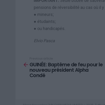
IMPORTANT:
Seule bouée de sauvetage
pensions de réversibilité au cas où il y 
● mineurs;
● étudaints;
● ou handicapés.
Elvio Pasca
Previous article
See
GUINÉE: Baptême de feu pour le
more
nouveau président Alpha
Condé
Africa Nouvelles | MY OWN MEDIA LIMITED - 2025. Tutti i diri