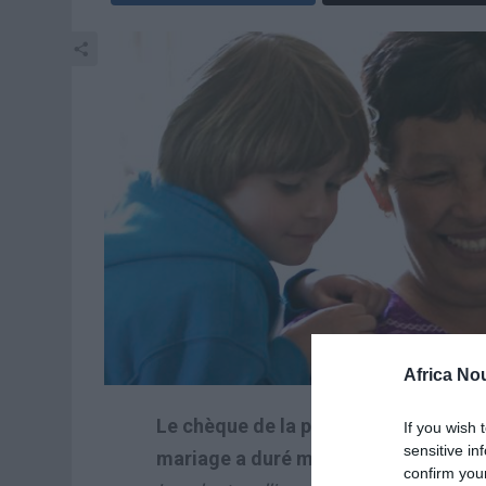
Africa No
Le chèque de la pension de réversibil
If you wish 
sensitive in
mariage a duré moins de 10 ans. Mais 
confirm you