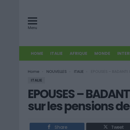
Menu
HOME
ITALIE
AFRIQUE
MONDE
INTE
You are here:
Home
NOUVELLES
ITALIE
EPOUSES – BADANTI: En vigueur la norme su
ITALIE
EPOUSES – BADANTI:
sur les pensions de 
Share
Tweet