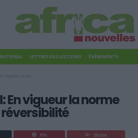
RNATIONAL
LETTRES DES LECTEURS
ÉVÉNEMENTS
r les pensions de réversibilité
 En vigueur la norme
réversibilité
Pin
Share