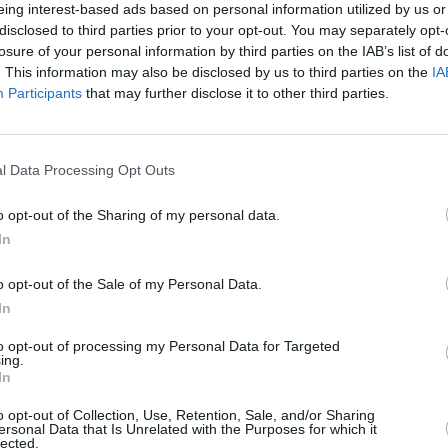
s accusations de xénophobie n’ont pas réussi à
eing interest-based ads based on personal information utilized by us or
disclosed to third parties prior to your opt-out. You may separately opt-
entre les jeunes « badanti » et leurs pépères
losure of your personal information by third parties on the IAB’s list of
rée en vigueur de la Loi financière a
. This information may also be disclosed by us to third parties on the
IA
éversibilité, lorsqu’il y a une énorme
Participants
that may further disclose it to other third parties.
 que le mariage ait duré moins de 10 ans.
l Data Processing Opt Outs
’objectif du Gouvernement est de
auvegarder les caisses de la prévoyance
o opt-out of the Sharing of my personal data.
ociale.
In
es mariages entre vieux et jeunes (qui
o opt-out of the Sale of my Personal Data.
ouvent sont leur « badante » étrangère) sont
In
e plus en plus fréquents.
to opt-out of processing my Personal Data for Targeted
ne fois l’époux mort, l’INPS (Institut National
ing.
In
e Prévoyance Sociale) est contrainte à payer
o opt-out of Collection, Use, Retention, Sale, and/or Sharing
cennies.
ersonal Data that Is Unrelated with the Purposes for which it
lected.