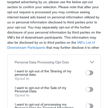
targeted advertising by us, please use the below opt-out
beaucoup plus que les français vivant en France. Les
section to confirm your selection. Please note that after your
Indiens dispersés à travers les 5 continents (ou 4, 6, 7
opt-out request is processed you may continue seeing
interest-based ads based on personal information utilized by
en fonction des visions) sont environ 22 millions. On
us or personal information disclosed to third parties prior to
estime qu’au total, il existe dans le monde 215
your opt-out. You may separately opt-out of the further
disclosure of your personal information by third parties on the
millions d’immigrés de première génération, soit les
IAB’s list of downstream participants. This information may
3% de la population mondiale.
also be disclosed by us to third parties on the
IAB’s List of
Downstream Participants
that may further disclose it to other
third parties.
Bien que la migration soit un phénomène croissant,
actuellement, ce n’est pas un bon moment pour vivre
Personal Data Processing Opt Outs
hors de son propre pays, vu l’hostilité des politiques
I want to opt-out of the Sharing of my
d’immigration des pays développés.
personal data.
Opted In
L’hostilité contre les étrangers est généralement
I want to opt-out of the Sale of my
Personal Data.
basé sur deux (mutuellement incompatibles) notions:
Opted In
la première est liée à la demande, de la part des
I want to opt-out of processing my
Personal Data for Targeted Advertising.