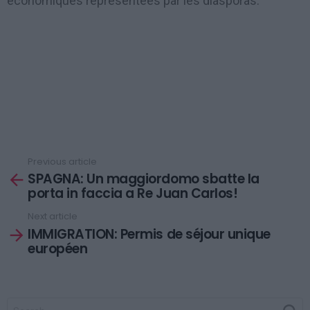
économiques représentées par les diasporas.
Previous article
See
SPAGNA: Un maggiordomo sbatte la
more
porta in faccia a Re Juan Carlos!
Next article
IMMIGRATION: Permis de séjour unique
européen
SEARCH