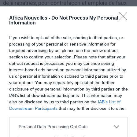
déjà rapatriés, pour contrefaçon et emploie de faux
documents. Trente italiens ont été par contre
Africa Nouvelles -
Do Not Process My Personal
dénoncés pour les délits de recel à l’ immigration
Information
clandestine de citoyens extracommunautaires et
If you wish to opt-out of the sale, sharing to third parties, or
falsità idéologique.
processing of your personal or sensitive information for
targeted advertising by us, please use the below opt-out
Tout se basait sur la vieille réglementation (dépassée
section to confirm your selection. Please note that after your
opt-out request is processed you may continue seeing
par la loi la sur la sûreté) qui donnait un permis pour
interest-based ads based on personal information utilized by
raisons familiales aux parents extracommunautaires,
us or personal information disclosed to third parties prior to
dans le quatrième degré, de citoyens italiens. Dans ce
your opt-out. You may separately opt-out of the further
disclosure of your personal information by third parties on the
cas, les citoyens italiens étaient des égyptiens qui
IAB’s list of downstream participants. This information may
avaient obtenu la citoyenneté pour mariage ou la
also be disclosed by us to third parties on the
IAB’s List of
Downstream Participants
that may further disclose it to other
naturalisation, et le degré de parenté était attesté en
third parties.
présentant certifiés des autorités des égyptiens
Personal Data Processing Opt Outs
falsifiés.