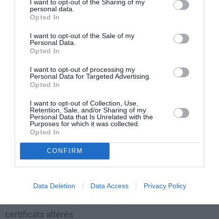
I want to opt-out of the Sharing of my
personal data.
Insospettire aux policiers ont été quelques anomalies,
Opted In
comme le fait que les documents résultaient signés à
I want to opt-out of the Sale of my
des fonctionnaires des structures diplomatiques qui
Personal Data.
Opted In
en second lieu les contrôles, résultaient par contre
I want to opt-out of processing my
trasférés à autre siège. Ils étaient
Personal Data for Targeted Advertising.
Opted In
ensuite irrégularité dans les timbres, avec des
I want to opt-out of Collection, Use,
Retention, Sale, and/or Sharing of my
imperfections imperceptibles au pif nu ou de la
Personal Data that Is Unrelated with the
Purposes for which it was collected.
correspondance parmi ceux-là et ceux en cours de
Opted In
loi. Pour couvrir les enquêtes, qui ont demandé des
CONFIRM
temps longs même pour les vérifications à l’étranger,
le Bureau Immigration a continué à instruire les
pratiques comme si tout était régulier. Entre temps
Data Deletion
Data Access
Privacy Policy
cependant il a débusqué plus que deux cents
certificats altérés