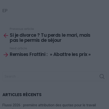
EP
Previous article
See
Si je divorce ? Tu perds le mari, mais
more
pas le permis de sèjour
Next article
Remises Frattini : » Abattre les prix »
SEARCH
FOR:
ARTICLES RÉCENTS
Flussi 2026 : première attribution des quotas pour le travail