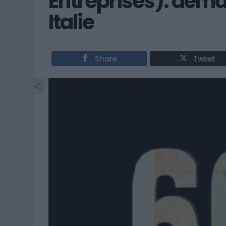
Entreprises): dém
Italie
Share
Tweet