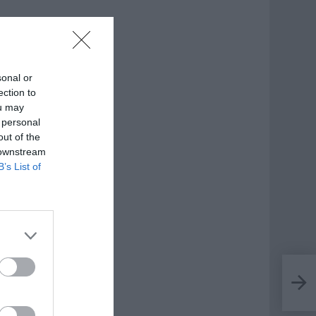
sonal or
ection to
ou may
 personal
out of the
 downstream
B’s List of