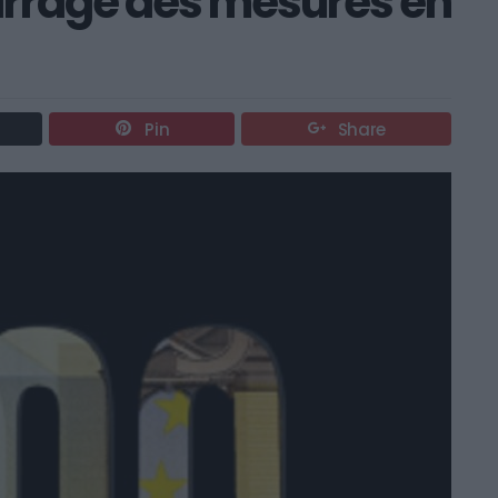
arrage des mesures en
Pin
Share