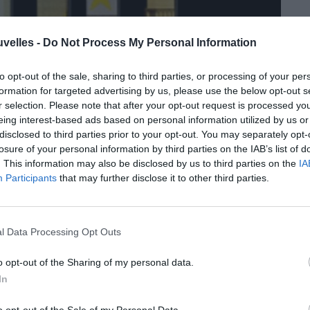
uvelles -
Do Not Process My Personal Information
to opt-out of the sale, sharing to third parties, or processing of your per
formation for targeted advertising by us, please use the below opt-out s
r selection. Please note that after your opt-out request is processed y
eing interest-based ads based on personal information utilized by us or
disclosed to third parties prior to your opt-out. You may separately opt-
losure of your personal information by third parties on the IAB’s list of
. This information may also be disclosed by us to third parties on the
IA
Participants
that may further disclose it to other third parties.
aiement de la prime 600 euros pour plus de
, ainsi que la mise en ligne du formulaire
l Data Processing Opt Outs
reprises) devront soumettre pour la demande
o opt-out of the Sharing of my personal data.
In
DE 600 EUROS