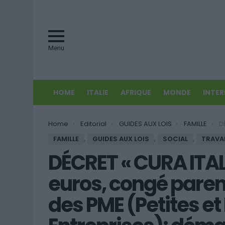
Menu
HOME
ITALIE
AFRIQUE
MONDE
INTE
You are here:
Home
Editorial
GUIDES AUX LOIS
FAMILLE
DÉCRET 
FAMILLE
,
GUIDES AUX LOIS
,
SOCIAL
,
TRAVA
DÉCRET « CURA ITAL
euros, congé paren
des PME (Petites e