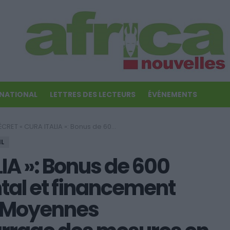
RNATIONAL
LETTRES DES LECTEURS
ÉVÉNEMENTS
« CURA ITALIA »: Bonus de 600 euros, congé parental et financement des PME (Petites et Moyennes Entreprises): démarrage des mesures en Italie
IL
IA »: Bonus de 600
tal et financement
t Moyennes