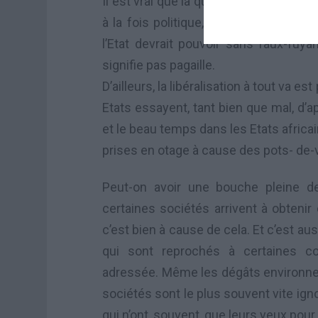
Il est vrai que la question des multin
à la fois politique, économique et so
l’Etat devrait pouvoir sans faux-fuyan
signifie pas pagaille.
D’ailleurs, la libéralisation à tout va
Etats essayent, tant bien que mal, d’app
et le beau temps dans les Etats africai
prises en otage à cause des pots- de-v
Peut-on avoir une bouche pleine de
certaines sociétés arrivent à obtenir
c’est bien à cause de cela. Et c’est au
qui sont reprochés à certaines co
adressée. Même les dégâts environne
sociétés sont le plus souvent vite ign
qui n’ont, souvent, que leurs yeux pour 