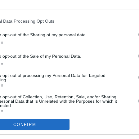
 se complaisent dans ce jeu de médecin après
ble ne doit pas attendre qu’un conflit prenne
l Data Processing Opt Outs
ne un stade de non retour pour intervenir.
o opt-out of the Sharing of my personal data.
alisme, nos Etats se détournent de leur rôle
In
s en voie de développement veulent des
o opt-out of the Sale of my Personal Data.
se faire à n’importe quel prix.
In
to opt-out of processing my Personal Data for Targeted
s, doivent être capables d’élaborer des codes
ing.
In
e non seulement d’attirer des investisseurs
s travailleurs. Seuls de tels codes peuvent
o opt-out of Collection, Use, Retention, Sale, and/or Sharing
ersonal Data that Is Unrelated with the Purposes for which it
mer leur autorité lorsque celle-ci se trouve
lected.
In
vers un traitement dégradant et humiliant des
r.
CONFIRM