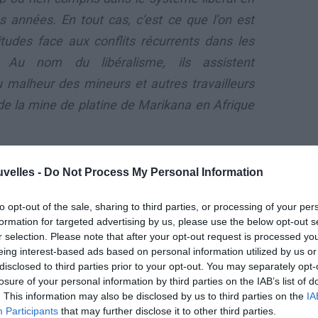
 années. En tout cas, c’est ce que l’on est
itudes face aux conflits récurrents dans les
. Au nom du libéralisme, ils assistent
 malheur des mineurs et autres travailleurs
de la mine de platine de Marikana en Afrique
Il a fallu que l’on enregistre de nombreux
uvelles -
Do Not Process My Personal Information
morts avant que le président sud-africain,
Jacob Zuma, s’implique personnellement
to opt-out of the sale, sharing to third parties, or processing of your per
formation for targeted advertising by us, please use the below opt-out s
dans la recherche de solutions au conflit
r selection. Please note that after your opt-out request is processed y
qui oppose la mine aux travailleurs. Au
eing interest-based ads based on personal information utilized by us or
disclosed to third parties prior to your opt-out. You may separately opt-
Burkina, l’Etat n’intervient généralement
losure of your personal information by third parties on the IAB’s list of
que lorsque les travailleurs menacent
. This information may also be disclosed by us to third parties on the
IA
ccagé des installations d’une société. L’on a
Participants
that may further disclose it to other third parties.