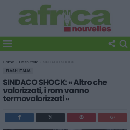
You are here:
Home
Flash Italia
SINDACO SHOCK: « Altro che valorizzati, i rom vanno termovalorizzati »
FLASH ITALIA
SINDACO SHOCK: « Altro che
valorizzati, i rom vanno
termovalorizzati »