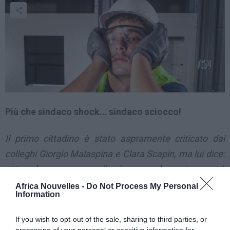
Più che sindaco shock… sindaco sciocco!
Il primo cittadino è stato aspramente criticato dai
colleghi Giorgio Malaspina e Clara Scapin, ma lui dice:
« Ho solo espresso quello che pensa la gente »
e si è
assunto ogni responsabilità per le proprie
Africa Nouvelles -
Do Not Process My Personal
Information
dichiarazioni.
If you wish to opt-out of the sale, sharing to third parties, or
E’ bufera per le frasi
processing of your personal or sensitive information for