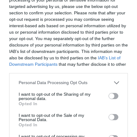
targeted advertising by us, please use the below opt-out
shock del sindaco di
section to confirm your selection. Please note that after your
Concamarise –
opt-out request is processed you may continue seeing
comune di mille
interest-based ads based on personal information utilized by
us or personal information disclosed to third parties prior to
abitanti in provincia di
your opt-out. You may separately opt-out of the further
Verona – Cristiano
disclosure of your personal information by third parties on the
IAB’s list of downstream participants. This information may
Zuliani. In risposta alla presidente della Camera Laura
also be disclosed by us to third parties on the
IAB’s List of
Boldrini, che alcuni giorni fa aveva chiesto di
Downstream Participants
that may further disclose it to other
third parties.
« valorizzare » cultura e tradizioni rom, il sindaco ha
detto che i rom andrebbero « termovalorizzati ».
Personal Data Processing Opt Outs
I want to opt-out of the Sharing of my
Il messaggio di matrice razzista del primo cittadino
personal data.
Opted In
(leghista nel corso del suo primo mandato, terminato
lo scorso maggio quando è stato riconfermato alla
I want to opt-out of the Sale of my
Personal Data.
guida del municipio) è comparso sabato scorso sul
Opted In
profilo in cui scrive Zuliani.
I want to opt-out of processing my