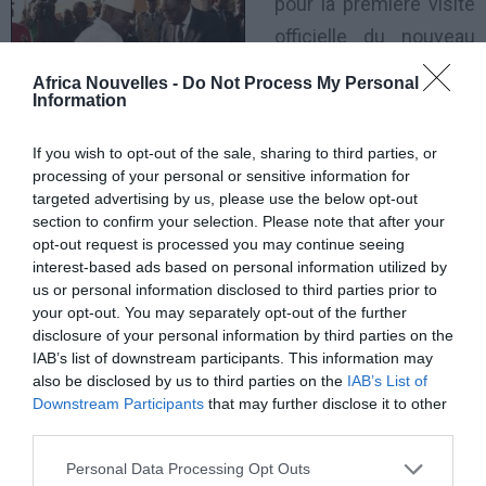
pour la première visite
officielle du nouveau
chef d’État sénégalais
Africa Nouvelles -
Do Not Process My Personal
montre que le dossier
Information
de la Casamance fait
If you wish to opt-out of the sale, sharing to third parties, or
partie des priorités de Macky Sall. Comme l’a indiqué
processing of your personal or sensitive information for
Abou Abel Thiam, l’un des porte-paroles du président
targeted advertising by us, please use the below opt-out
section to confirm your selection. Please note that after your
sénégalais, Macky Sall compte sur son homologue
opt-out request is processed you may continue seeing
gambien Yaya Jammeh pour résoudre la crise en
interest-based ads based on personal information utilized by
us or personal information disclosed to third parties prior to
Casamance.
your opt-out. You may separately opt-out of the further
Dans son discours à la nation le 3 avril 2012, Macky
disclosure of your personal information by third parties on the
IAB’s list of downstream participants. This information may
Sall avait affirmé avoir abordé le dossier Casamance
also be disclosed by us to third parties on the
IAB’s List of
avec prudence et lucidité, expliquant également qu’il
Downstream Participants
that may further disclose it to other
comptait impliquer les deux pays voisins, la Gambie et
third parties.
la Guinée-Bissau, pour résoudre la crise dans le sud
Personal Data Processing Opt Outs