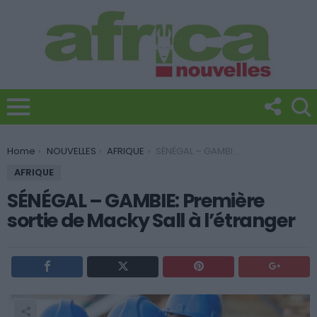
You are here:
Home
NOUVELLES
AFRIQUE
SÉNÉGAL – GAMBIE: Première sortie de Macky Sall à l’étranger
AFRIQUE
SÉNÉGAL – GAMBIE: Première
sortie de Macky Sall à l’étranger