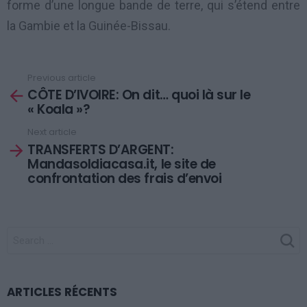
forme d’une longue bande de terre, qui s’étend entre
la Gambie et la Guinée-Bissau.
Previous article
See
CÔTE D’IVOIRE: On dit… quoi là sur le
more
« Koala »?
Next article
TRANSFERTS D’ARGENT:
Mandasoldiacasa.it, le site de
confrontation des frais d’envoi
SEARCH
FOR:
ARTICLES RÉCENTS