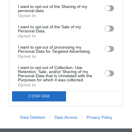
du pays, car chaque sensibilité du MFDC (Mouvement
I want to opt-out of the Sharing of my
des Forces Démocratiques de Casamance) y
personal data.
Opted In
possède des ramifications.
I want to opt-out of the Sale of my
Par ailleurs, ces deux pays constituent de potentiels
Personal Data.
Opted In
lieux de rencontre pour nouer le dialogue entre le
gouvernement et les factions rebelles.
I want to opt-out of processing my
Personal Data for Targeted Advertising.
Depuis un accord signé le 30 décembre 2004, les
Opted In
discussions entre le gouvernement et les rebelles du
I want to opt-out of Collection, Use,
Retention, Sale, and/or Sharing of my
Mouvement des forces démocratiques de
Personal Data that Is Unrelated with the
Purposes for which it was collected.
Casamance, qui réclament depuis 1982
Opted In
l’indépendance du territoire, s’étaient enlisées. Le 1er
CONFIRM
février dernier, la tendance radicale du MFDC s’était dit
prête à négocier avec le gouvernement sénégalais
d’Abdoulaye Wade.
Data Deletion
Data Access
Privacy Policy
La Casamance, dans le sud-ouest du Sénégal, a la