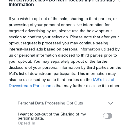
proviennent de sources légitimes, non inférieur au
Information
montant annuel de l’allocation sociale, augmenté de
la moitié du meme montant en question, pour chaque
If you wish to opt-out of the sale, sharing to third parties, or
processing of your personal or sensitive information for
membre de la famille à réunir
« .
targeted advertising by us, please use the below opt-out
section to confirm your selection. Please note that after your
Enfants de moins de 14 ans
opt-out request is processed you may continue seeing
interest-based ads based on personal information utilized by
us or personal information disclosed to third parties prior to
Il y a toutefois une exception pour les enfants: «
Pour
your opt-out. You may separately opt-out of the further
la réunion de 2 ou plusieurs enfants de moins de 14
disclosure of your personal information by third parties on the
IAB’s list of downstream participants. This information may
ans, il est exigé dans tous les cas, un revenu égal au
also be disclosed by us to third parties on the
IAB’s List of
moins au double du montant annuel de l’allocation
Downstream Participants
that may further disclose it to other
third parties.
sociale
« .
Personal Data Processing Opt Outs
Cumul des revenus de la famille
I want to opt-out of the Sharing of my
personal data.
En outre, la loi spécifie: « pour la détermination du
Opted In