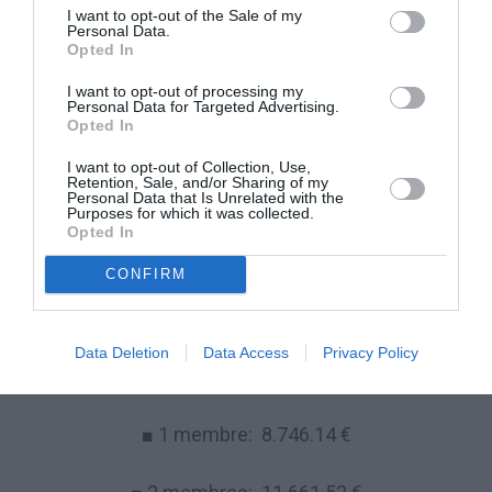
revenu, on tient compte également pris du revenu
I want to opt-out of the Sale of my
Personal Data.
annuel total des membres de la famille cohabitant
Opted In
avec le demandeur ».
I want to opt-out of processing my
Personal Data for Targeted Advertising.
Opted In
Montant de l’allocation sociale
I want to opt-out of Collection, Use,
Retention, Sale, and/or Sharing of my
Au début de janvier, comme chaque année, l’INPS
Personal Data that Is Unrelated with the
Purposes for which it was collected.
(Institut National de Prévoyance Sociale) a réévalué le
Opted In
montant de l’allocation sociale pour l’année 2005, le
CONFIRM
portant à 5.830,76 €.
SEUILS DE REVENU POUR LE REGROUPEMENT
Data Deletion
Data Access
Privacy Policy
FAMILIAL DE:
■ 1 membre: 8.746.14 €