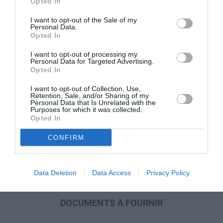
Opted In
faudra vérifier l’ISEE.
I want to opt-out of the Sale of my
Personal Data.
RAPPEL:
Pour obtenir l’ISEE 2020, on doit remplir la
Opted In
« Dichiarazione Sostitutiva Unica »
(Déclaration Unique
I want to opt-out of processing my
de Substitution), un document dans lequel figurent
Personal Data for Targeted Advertising.
Opted In
toutes les informations nécessaires pour décrire la
I want to opt-out of Collection, Use,
situation économique réelle du ménage.
Retention, Sale, and/or Sharing of my
Personal Data that Is Unrelated with the
Purposes for which it was collected.
L’ISEE peut être demandé soit en ligne, sur le site de
Opted In
l’INPS (Institut National de Prévoyance Sociale) ou sur
CONFIRM
celui de l’administration fiscale, soit avec l’aide d’un
centre d’assistance fiscale ou d’un autre
Data Deletion
Data Access
Privacy Policy
professionnel.
DOCUMENTS À FOURNIR