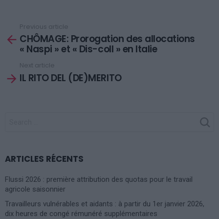
Previous article
See
CHÔMAGE: Prorogation des allocations
more
« Naspi » et « Dis-coll » en Italie
Next article
IL RITO DEL (DE)MERITO
SEARCH
FOR:
ARTICLES RÉCENTS
Flussi 2026 : première attribution des quotas pour le travail
agricole saisonnier
Travailleurs vulnérables et aidants : à partir du 1er janvier 2026,
dix heures de congé rémunéré supplémentaires