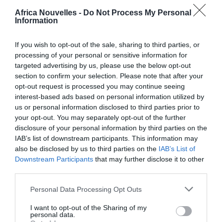
Les motifs d’exclusion (même si les paramètres ci-
Africa Nouvelles -
Do Not Process My Personal
dessus devaient être respectés) sont notamment:
Information
percepteur de
« Reddito di cittadinanza »
(Revenu
If you wish to opt-out of the sale, sharing to third parties, or
de citoyen);
processing of your personal or sensitive information for
targeted advertising by us, please use the below opt-out
percepteur d’une autre subvention prévue par le
section to confirm your selection. Please note that after your
Décret « Cura Italia », comme le
« Bonus 600
opt-out request is processed you may continue seeing
interest-based ads based on personal information utilized by
euro »
( prime de 600 euros pour les travailleurs
us or personal information disclosed to third parties prior to
indépendants);
your opt-out. You may separately opt-out of the further
disclosure of your personal information by third parties on the
etre à la retraite;
IAB’s list of downstream participants. This information may
etre détenu ou hospitalisé dans des structures et
also be disclosed by us to third parties on the
IAB’s List of
établissements de long séjour aux frais de l’État.
Downstream Participants
that may further disclose it to other
third parties.
DEMANDE
Personal Data Processing Opt Outs
I want to opt-out of the Sharing of my
Avant de pouvoir demander un revenu d’urgence, il
personal data.