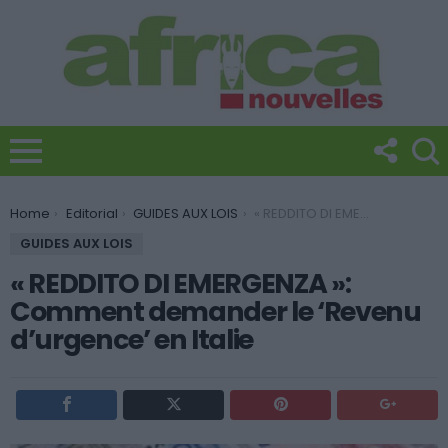
You are here:
Home
Editorial
GUIDES AUX LOIS
« REDDITO DI EMERGENZA »: Comment demander le ‘Revenu d’urgence’ en Italie
GUIDES AUX LOIS
« REDDITO DI EMERGENZA »:
Comment demander le ‘Revenu
d’urgence’ en Italie