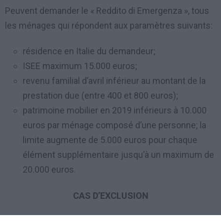
Peuvent demander le « Reddito di Emergenza », tous
les ménages qui répondent aux paramètres suivants:
résidence en Italie du demandeur;
ISEE maximum 15.000 euros;
revenu familial d’avril inférieur au montant de la
prestation due (entre 400 et 800 euros);
patrimoine mobilier en 2019 inférieurs à 10.000
euros par ménage composé d’une personne; la
limite augmente de 5.000 euros pour chaque
élément supplémentaire jusqu’à un maximum de
20.000 euros.
CAS D’EXCLUSION