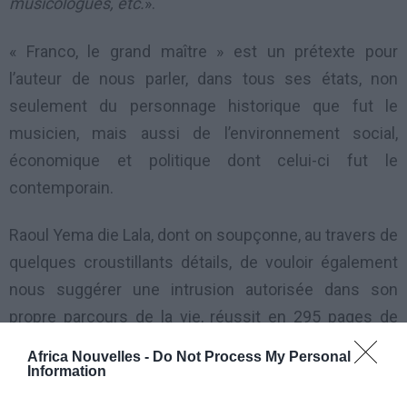
musicologues, etc.
».
« Franco, le grand maître » est un prétexte pour
l’auteur de nous parler, dans tous ses états, non
seulement du personnage historique que fut le
musicien, mais aussi de l’environnement social,
économique et politique dont celui-ci fut le
contemporain.
Raoul Yema die Lala, dont on soupçonne, au travers de
quelques croustillants détails, de vouloir également
nous suggérer une intrusion autorisée dans son
propre parcours de la vie, réussit en 295 pages de
nous faire (re) découvrir la cité d’ambiance des
Africa Nouvelles -
Do Not Process My Personal
années 50 et «Kin Kiesse» des années 70 avec toutes
Information
leurs merveilles.