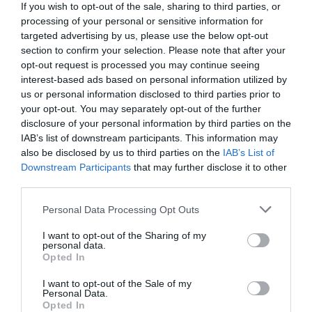
If you wish to opt-out of the sale, sharing to third parties, or
processing of your personal or sensitive information for
Mais l’essentiel est le portrait qu’il dresse, sans
targeted advertising by us, please use the below opt-out
retouches, de ce grand guitariste aux ressources
section to confirm your selection. Please note that after your
opt-out request is processed you may continue seeing
infinies qu’était Franco de Mi-Amor. Portrait intime et
interest-based ads based on personal information utilized by
contrastant. Portrait saisissant et bariolé, éclairant les
us or personal information disclosed to third parties prior to
your opt-out. You may separately opt-out of the further
pans entiers de la vie d’un homme que nous croyions
disclosure of your personal information by third parties on the
pourtant connaître.
IAB’s list of downstream participants. This information may
also be disclosed by us to third parties on the
IAB’s List of
Downstream Participants
that may further disclose it to other
Franco sentimental en privé, sémillant en public,
third parties.
visionnaire en politique, objecteur de conscience à sa
Personal Data Processing Opt Outs
façon, est «
l’oncle de la société congolaise
», c’est-à-
dire le garant et l’obligé d’une société dont il croit être
I want to opt-out of the Sharing of my
personal data.
en déshérence et qu’il tente, toujours à sa façon, de
Opted In
redresser.
I want to opt-out of the Sale of my
Personal Data.
Opted In