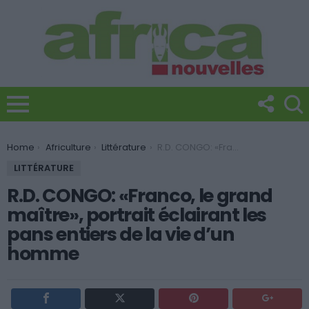
You are here:
Home
Africulture
Littérature
R.D. CONGO: «Franco, le grand maître», portrait éclairant les pans entiers de la vie d’un homme
LITTÉRATURE
R.D. CONGO: «Franco, le grand
maître», portrait éclairant les
pans entiers de la vie d’un
homme