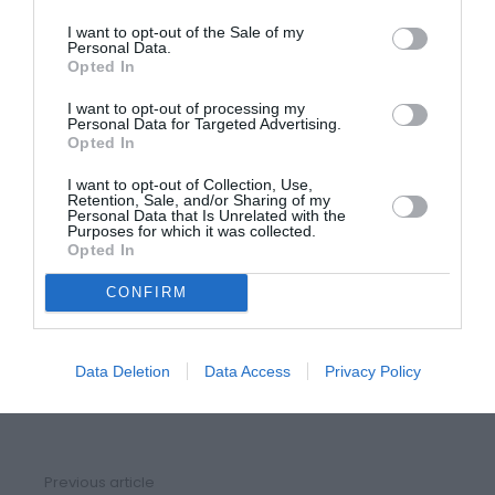
ce qui s’est passé. Pour toute réponse ce dernier lui
I want to opt-out of the Sale of my
Personal Data.
lance: «
va t’asseoir et bon déjeuner
».
Opted In
A ce point, le jeune insulté, pète les plombs, s’en
I want to opt-out of processing my
Personal Data for Targeted Advertising.
prend à l’enseignant, abandonne le réfectoire et se
Opted In
dirige vers le bureau de la directrice pour parler avec
I want to opt-out of Collection, Use,
Retention, Sale, and/or Sharing of my
elle.
Personal Data that Is Unrelated with the
Purposes for which it was collected.
Opted In
Mais, heureusement, après deux jours et des
CONFIRM
contrôles effectués entre parents, élèves et directeur
scolaire, les raisons du gamin insulté et discriminé
ont été reconnues et la mauvaise conduite devrait
Data Deletion
Data Access
Privacy Policy
être effacée.
Previous article
See