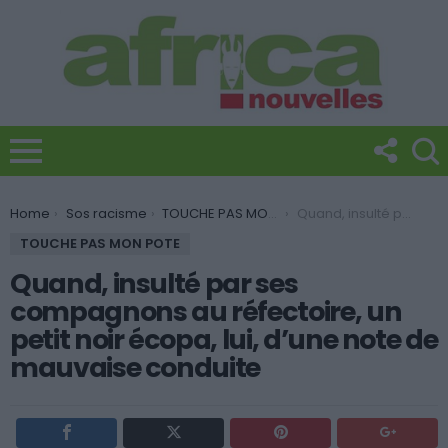
You are here:
Home
Sos racisme
TOUCHE PAS MON POTE
Quand, insulté par ses compagnons au réfectoire, un petit noir écopa, lui, d’une note de mauvaise conduite
TOUCHE PAS MON POTE
Quand, insulté par ses
compagnons au réfectoire, un
petit noir écopa, lui, d’une note de
mauvaise conduite