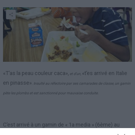
«T’as la peau couleur caca»,
«t’es arrivé en Italie
et d’un,
en pinasse»
. Insulté au réfectoire par ses camarades de classe, un gamin
pète les plombs et est sanctionné pour mauvaise conduite.
C’est arrivé à un gamin de « 1a media » (6ème) au
collège Bronzetti, à Trento. Après les insultes racistes