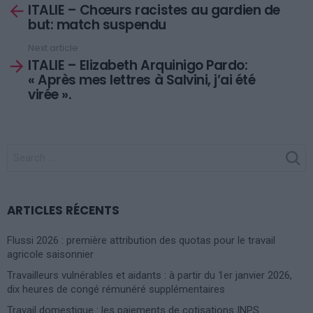
ITALIE – Chœurs racistes au gardien de
more
but: match suspendu
Next article
ITALIE – Elizabeth Arquinigo Pardo:
« Après mes lettres à Salvini, j’ai été
virée ».
SEARCH
FOR:
ARTICLES RÉCENTS
Flussi 2026 : première attribution des quotas pour le travail
agricole saisonnier
Travailleurs vulnérables et aidants : à partir du 1er janvier 2026,
dix heures de congé rémunéré supplémentaires
Travail domestique : les paiements de cotisations INPS