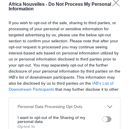
Africa Nouvelles -
Do Not Process My Personal
de ses camarades de même age, il a abandonné le
Information
réfectoire pour parler à la directrice. Et pour finir, qui a
If you wish to opt-out of the sale, sharing to third parties, or
écopé de la note de mauvaise conduite? La victime
de
processing of your personal or sensitive information for
targeted advertising by us, please use the below opt-out
tant de grossièreté et d’ignorance elle-même.
section to confirm your selection. Please note that after your
opt-out request is processed you may continue seeing
Voici les faits. Pendant le déjeuner au réfectoire, un
interest-based ads based on personal information utilized by
jeune élève s’approche de la table de ses
us or personal information disclosed to third parties prior to
your opt-out. You may separately opt-out of the further
compagnons, du même âge que lui, qui commencent
disclosure of your personal information by third parties on the
à l’insulter avec des phrases racistes et très lourdes.
IAB’s list of downstream participants. This information may
also be disclosed by us to third parties on the
IAB’s List of
Ils se réfèrent à la couleur de sa peau et la comparent
Downstream Participants
that may further disclose it to other
à celle du « caca ». Puis avec un ton méprisant, en
third parties.
guise d’insulte, ils le rapprochent des migrants qui
Personal Data Processing Opt Outs
arrivent en Italie, »sur les pinasses ».
I want to opt-out of the Sharing of my
personal data.
Il se dirige fâché vers un professeur à qui il raconte
Opted In