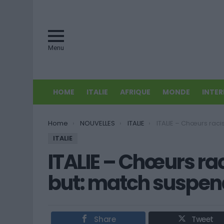
Menu
HOME
ITALIE
AFRIQUE
MONDE
INTE
You are here:
Home
NOUVELLES
ITALIE
ITALIE – Chœurs racistes au gardi
ITALIE
ITALIE – Chœurs ra
but: match suspe
Share
Tweet