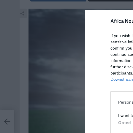
Africa No
If you wish 
sensitive in
confirm you
continue se
information 
further disc
participants
Downstream 
Persona
I want t
Opted 