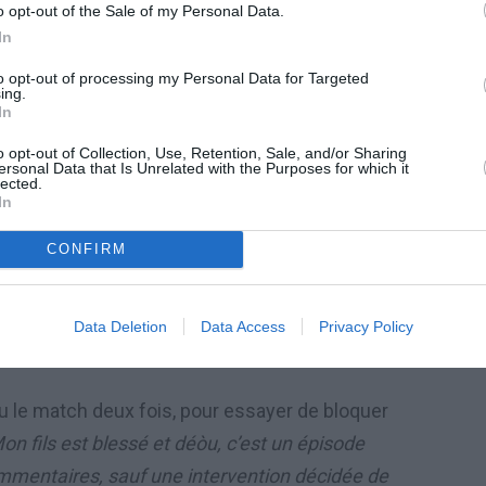
o opt-out of the Sale of my Personal Data.
In
to opt-out of processing my Personal Data for Targeted
ing.
In
le football des jeunes, cette fois c’est arrivé
o opt-out of Collection, Use, Retention, Sale, and/or Sharing
ersonal Data that Is Unrelated with the Purposes for which it
anissimi » (Jeunes) en Ligurie.
lected.
In
CONFIRM
 Priamar à Savona a été ciblé par des chœurs
) proférés par une vingtaine de fans du meme
Data Deletion
Data Access
Privacy Policy
tenotte (Savona).
u le match deux fois, pour essayer de bloquer
on fils est blessé et déòu, c’est un épisode
mmentaires, sauf une intervention décidée de