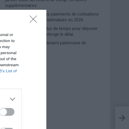
supplémentaires
Travail domestique : les paiements de cotisations
INPS entièrement dématérialisés en 2026
Prime de naissance, plus de temps pour déposer
la demande : l’INPS prolonge le délai
sonal or
ection to
Lampedusa, l’accueil devient patrimoine de
ou may
l’humanité
 personal
out of the
 downstream
Photoshoot Paris
B’s List of