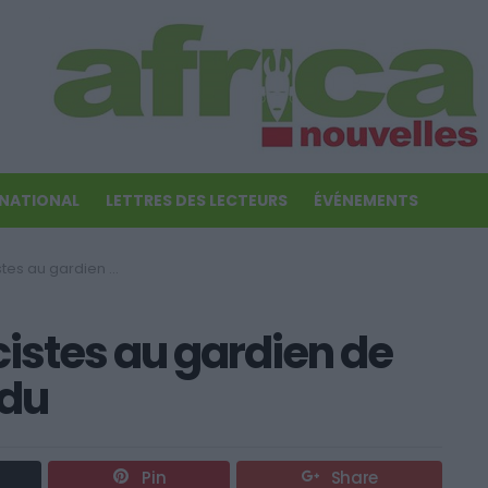
RNATIONAL
LETTRES DES LECTEURS
ÉVÉNEMENTS
en de but: match suspendu
cistes au gardien de
ndu
Pin
Share