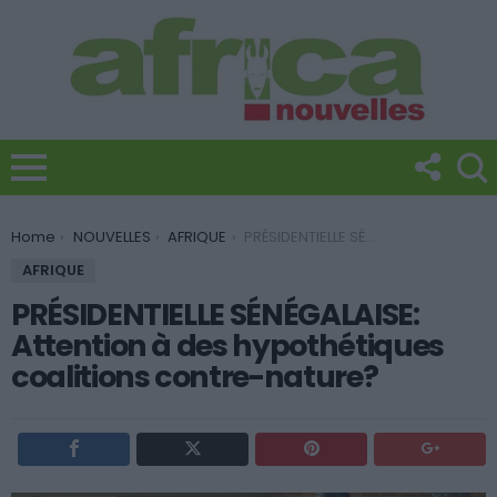
You are here:
Home
NOUVELLES
AFRIQUE
PRÉSIDENTIELLE SÉNÉGALAISE: Attention à des hypothétiques coalitions contre-nature?
AFRIQUE
PRÉSIDENTIELLE SÉNÉGALAISE:
Attention à des hypothétiques
coalitions contre-nature?