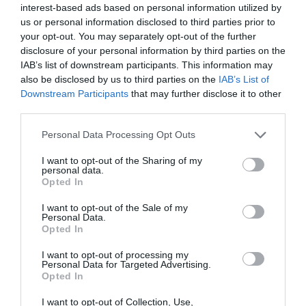
interest-based ads based on personal information utilized by
2ème
hypothèse
us or personal information disclosed to third parties prior to
your opt-out. You may separately opt-out of the further
Mr Macky Sall qui se voit déjà au Palais gagnerait à se
disclosure of your personal information by third parties on the
IAB’s list of downstream participants. This information may
rapprocher des autres candidats, principalement de
also be disclosed by us to third parties on the
IAB’s List of
Messieurs Ibrahima Fall et Tanor Dieng, pour
Downstream Participants
that may further disclose it to other
third parties.
bénéficier de leurs consignes de vote et de leurs
expertises. Il a actuellement le vent en poupe et cet
Personal Data Processing Opt Outs
effet de mode devrait lui servir, évitant de reconduire
I want to opt-out of the Sharing of my
personal data.
systématiquement le schéma de Wade et de faire de
Opted In
l’APR le siège et le repère de tous les transhumants
I want to opt-out of the Sale of my
du PDS.
Personal Data.
Opted In
Ce à quoi les sénégalais et sénégalaises attendent de
I want to opt-out of processing my
Personal Data for Targeted Advertising.
lui c’est principalement trois choses:
Opted In
I want to opt-out of Collection, Use,