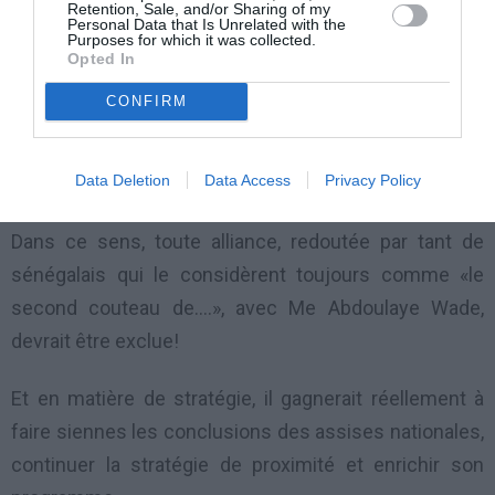
■ La fin des impunités;
Retention, Sale, and/or Sharing of my
Personal Data that Is Unrelated with the
Purposes for which it was collected.
■ Une gestion correcte et impartiale des affaires de
Opted In
l’Etat;
CONFIRM
■ Une amélioration des conditions de vie du
Data Deletion
Data Access
Privacy Policy
sénégalais.
Dans ce sens, toute alliance, redoutée par tant de
sénégalais qui le considèrent toujours comme «le
second couteau de….», avec Me Abdoulaye Wade,
devrait être exclue!
Et en matière de stratégie, il gagnerait réellement à
faire siennes les conclusions des assises nationales,
continuer la stratégie de proximité et enrichir son