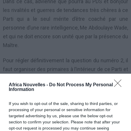
Dans ce cas, advienne que pourra au PDS et bonjour
les rivalités et guerres de tendances très chères à ce
Parti qui a le seul mérite d’être coaché par une
personne d’une rare intelligence, Me Abdoulaye Wade,
et qui ne doit encore son unité que par la présence du
Maître.
Pour régler définitivement la question du numéro 2, il
faut organiser des primaires à l’intérieur de ce Parti et
permettre au moins aux candidats suivants qui sont
Africa Nouvelles -
Do Not Process My Personal
contre vents et marées restés dans la barque: Mr
Information
Ousmane Masseck Ndiaye, Mr Mamadou Seck, Me
If you wish to opt-out of the sale, sharing to third parties, or
Pape Diop et Mr Souleymane Ndéné Ndiaye et
processing of your personal or sensitive information for
d’autres qui le souhaitent de mesurer leur popularité
targeted advertising by us, please use the below opt-out
et tester leur légitimité pour manager ce Parti.
section to confirm your selection. Please note that after your
opt-out request is processed you may continue seeing