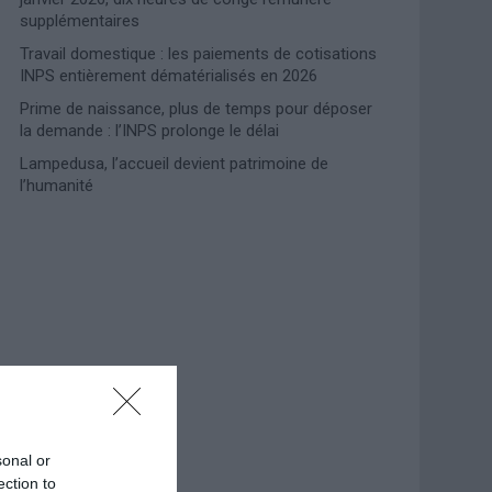
supplémentaires
Travail domestique : les paiements de cotisations
INPS entièrement dématérialisés en 2026
Prime de naissance, plus de temps pour déposer
la demande : l’INPS prolonge le délai
Lampedusa, l’accueil devient patrimoine de
l’humanité
Photoshoot Paris
sonal or
ection to