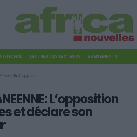
RNATIONAL
LETTRES DES LECTEURS
ÉVÉNEMENTS
 des fraudes et déclare son candidat vainqueur
NEENNE: L’opposition
s et déclare son
r