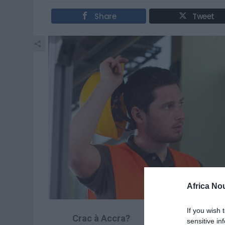
Share
Tweet
Africa No
If you wish 
Crac à Accra?
sensitive in