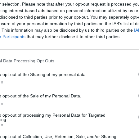
r selection. Please note that after your opt-out request is processed y
eing interest-based ads based on personal information utilized by us or
nche 9 décembre, le nom du vainqueur de
disclosed to third parties prior to your opt-out. You may separately opt-
ue vendredi et samedi. Et la tension monte alors
losure of your personal information by third parties on the IAB’s list of
s partiels qui donnaient le président sortant
. This information may also be disclosed by us to third parties on the
IA
Participants
that may further disclose it to other third parties.
En fin d’après-midi, la police a dispersé
l Data Processing Opt Outs
des manifestants de l’opposition qui
s’étaient rassemblés devant la
o opt-out of the Sharing of my personal data.
In
Commission électorale avec des gaz
lacrymogènes.
o opt-out of the Sale of my Personal Data.
In
Le NPP, le parti d’opposition, assure qu’il a
to opt-out of processing my Personal Data for Targeted
remporté l’élection avec son candidat à
ing.
In
’est le président du parti qui l’a dit en fin
o opt-out of Collection, Use, Retention, Sale, and/or Sharing
 presse, dénonçant un système de fraudes et