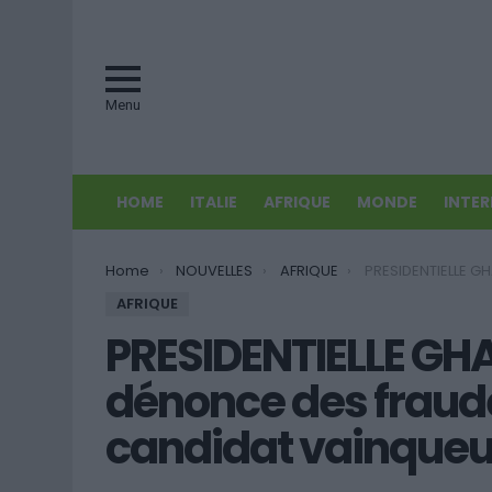
Menu
HOME
ITALIE
AFRIQUE
MONDE
INTE
You are here:
Home
NOUVELLES
AFRIQUE
PRESIDENTIELLE GHANEENNE: L’opposition dénonce
AFRIQUE
PRESIDENTIELLE GHA
dénonce des fraude
candidat vainqueu