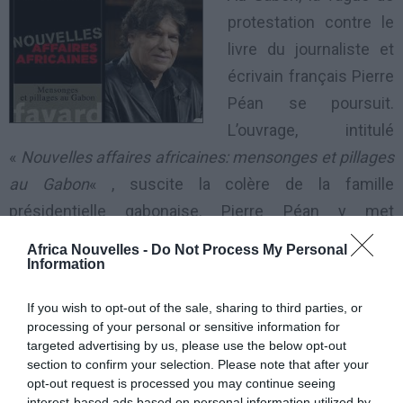
protestation contre le
livre du journaliste et
écrivain français Pierre
Péan se poursuit.
L’ouvrage, intitulé
«
Nouvelles affaires africaines: mensonges et pillages
au Gabon
« , suscite la colère de la famille
présidentielle gabonaise. Pierre Péan y met
notamment en cause la nationalité d’Ali Bongo
Africa Nouvelles -
Do Not Process My Personal
Ondimba. Le livre n’est pas encore vendu au Gabon et
Information
pourtant, tout Libreville en parle. Pierre Péan a jeté un
If you wish to opt-out of the sale, sharing to third parties, or
pavé dans la mare en affirmant, dans «
Nouvelles
processing of your personal or sensitive information for
affaires africaines: mensonges et pillages au Gabon
« ,
targeted advertising by us, please use the below opt-out
section to confirm your selection. Please note that after your
qu’Ali Bongo était originaire du Biafra, au Nigeria.
opt-out request is processed you may continue seeing
interest-based ads based on personal information utilized by