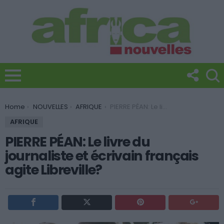
You are here:
Home
NOUVELLES
AFRIQUE
PIERRE PÉAN: Le livre du journaliste et écrivain français agite Libreville?
AFRIQUE
PIERRE PÉAN: Le livre du
journaliste et écrivain français
agite Libreville?