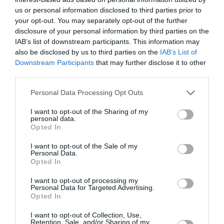
«
Ali est bel et bien le fils d’Omar Bongo
» ont témoigné
us or personal information disclosed to third parties prior to
your opt-out. You may separately opt-out of the further
dans une conférence de presse les enfants de Léon
disclosure of your personal information by third parties on the
Mba, le premier président gabonais. Ces enfants
IAB’s list of downstream participants. This information may
also be disclosed by us to third parties on the
IAB’s List of
affirment avoir étudié avec Ali Bongo en France alors
Downstream Participants
that may further disclose it to other
que la guerre du Biafra, qui a débuté en 1967, n’avait
third parties.
pas encore commencé. Le 2 novembre, Pascaline
Personal Data Processing Opt Outs
Bongo Ondimba avait déjà contesté l’affirmation du
I want to opt-out of the Sharing of my
journaliste français.
personal data.
Opted In
Pour Hyacinthe Mba Allogo, du mouvement «
Ça suffit
I want to opt-out of the Sale of my
Personal Data.
comme ça
», la balle est désormais dans le camp
Opted In
présidentiel: «
Le code de la nationalité dit que c’est
I want to opt-out of processing my
celui dont la nationalité est mise en cause qui doit en
Personal Data for Targeted Advertising.
Opted In
amener la preuve. Le président est le garant des lois,
c’est lui qui doit venir produire un acte de naissance
I want to opt-out of Collection, Use,
Retention, Sale, and/or Sharing of my