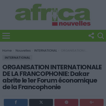
You are here:
Home
Nouvelles
INTERNATIONAL
ORGANISATION INTERNATIONALE DE LA FRANCOPHONIE: Dakar abrite le 1er Forum économique de la Francophonie
INTERNATIONAL
ORGANISATION INTERNATIONALE
DE LA FRANCOPHONIE: Dakar
abrite le 1er Forum économique
de la Francophonie