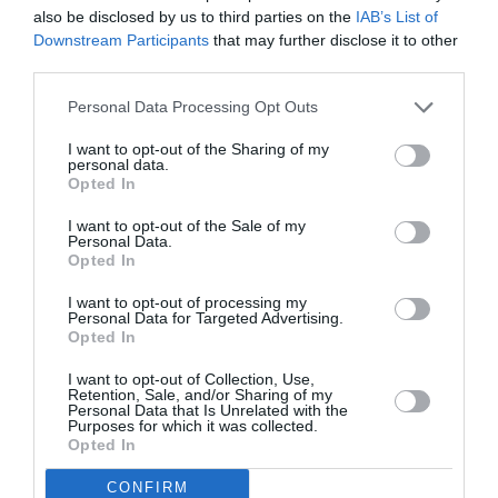
also be disclosed by us to third parties on the
IAB’s List of
président de la Banque mondiale, Makhtar Diop,
Downstream Participants
that may further disclose it to other
Thierry Breton l’ancien ministre français de
third parties.
l’Economie, des Finances et de l’Industrie et d’autres
Personal Data Processing Opt Outs
personnalités sont présents à la manifestation.
I want to opt-out of the Sharing of my
personal data.
Plusieurs membres du gouvernement sénégalais
Opted In
dont le Premier ministre Mohamed Boun Abdallah
I want to opt-out of the Sale of my
Personal Data.
Dionne, les ministres de l’Economie, des Finances et
Opted In
du Plan, Amadou Ba, de la Santé et de l’Action sociale,
I want to opt-out of processing my
Awa Marie Coll Seck, participent à ce premier forum
Personal Data for Targeted Advertising.
Opted In
économique qui se tient au lendemain du XV sommet
de la Francophonie.
I want to opt-out of Collection, Use,
Retention, Sale, and/or Sharing of my
Personal Data that Is Unrelated with the
Purposes for which it was collected.
A travers un spectacle sons et lumières, des écoliers
Opted In
ont lancé un appel pour la mise en place de bases
CONFIRM