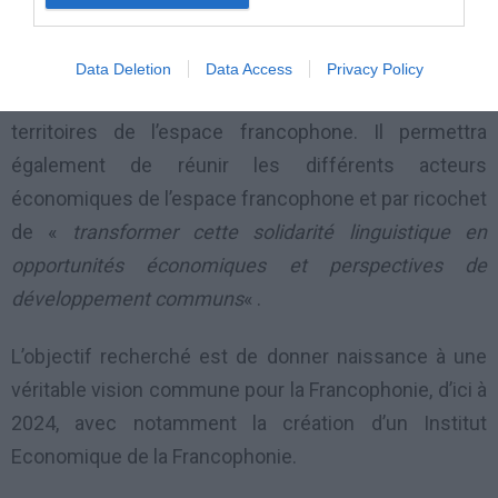
économiques fortes et durables.
Selon les organisateurs, le forum vise à favoriser les
Data Deletion
Data Access
Privacy Policy
échanges économiques, l’interconnexion des
territoires de l’espace francophone. Il permettra
également de réunir les différents acteurs
économiques de l’espace francophone et par ricochet
de «
transformer cette solidarité linguistique en
opportunités économiques et perspectives de
développement communs
« .
L’objectif recherché est de donner naissance à une
véritable vision commune pour la Francophonie, d’ici à
2024, avec notamment la création d’un Institut
Economique de la Francophonie.