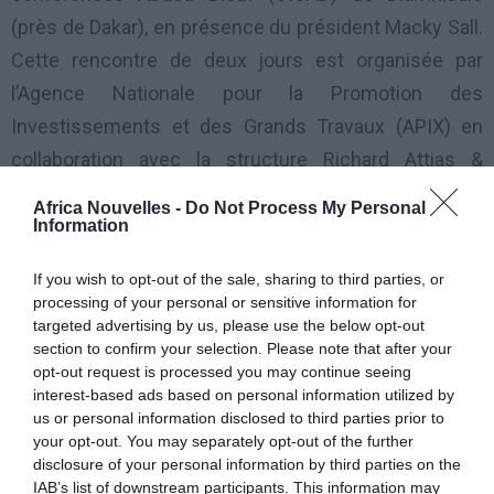
(près de Dakar), en présence du président Macky Sall.
Cette rencontre de deux jours est organisée par
l’Agence Nationale pour la Promotion des
Investissements et des Grands Travaux (APIX) en
collaboration avec la structure Richard Attias &
Associates.
Africa Nouvelles -
Do Not Process My Personal
Information
Le forum réunit des centaines de personnalités et
If you wish to opt-out of the sale, sharing to third parties, or
d’experts internationaux, de décideurs politiques et
processing of your personal or sensitive information for
économiques venant des 5 continents. L’ancien
targeted advertising by us, please use the below opt-out
secrétaire général de l’OIF (Organisation Internationale
section to confirm your selection. Please note that after your
opt-out request is processed you may continue seeing
de la Francophonie) Abdou Diouf, le maire de
interest-based ads based on personal information utilized by
Bordeaux Alain Juppé , le ministre canadien du
us or personal information disclosed to third parties prior to
your opt-out. You may separately opt-out of the further
Développement International et de la Francophonie,
disclosure of your personal information by third parties on the
Christian Paradis, assistent au forum. Le vice-
IAB’s list of downstream participants. This information may