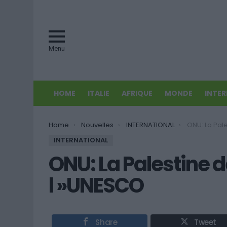
Menu
HOME
ITALIE
AFRIQUE
MONDE
INTE
You are here:
Home
Nouvelles
INTERNATIONAL
ONU: La Palesti
INTERNATIONAL
ONU: La Palestine
l »UNESCO
Share
Tweet