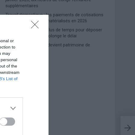
supplémentaires
Travail domestique : les paiements de cotisations
INPS entièrement dématérialisés en 2026
Prime de naissance, plus de temps pour déposer
la demande : l’INPS prolonge le délai
sonal or
Lampedusa, l’accueil devient patrimoine de
ection to
l’humanité
ou may
 personal
out of the
Photoshoot Paris
 downstream
B’s List of