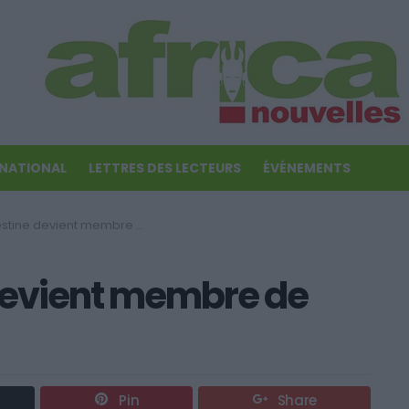
RNATIONAL
LETTRES DES LECTEURS
ÉVÉNEMENTS
ne devient membre de l »UNESCO
 devient membre de
Pin
Share