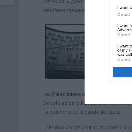
adhésion « prématurée » pour de n
I want t
Israéliens menacent de couper leur fi
Opted 
I want 
Advertis
Opted 
I want t
of my P
was col
Opted 
Les Palestiniens n’y bénéficiaient jusq
Ce vote se déroulait dans un contexte d
Palestiniens de la bande de Gaza.
La France a voté pour, tout comme la qu