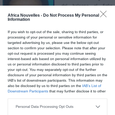
dal balcone al figlio
diciasettenne, che stava
Africa Nouvelles -
Do Not Process My Personal
Information
massacrando a pugni e
calci Muhammad Shazad
If you wish to opt-out of the sale, sharing to third parties, or
Khan. Poi, quando la
processing of your personal or sensitive information for
targeted advertising by us, please use the below opt-out
vittima era già a terra
section to confirm your selection. Please note that after your
esamine, minacciava
opt-out request is processed you may continue seeing
interest-based ads based on personal information utilized by
alcuni testimoni dell’aggressione, chiamandoli « spie »
us or personal information disclosed to third parties prior to
e « infami ».
your opt-out. You may separately opt-out of the further
disclosure of your personal information by third parties on the
La polizia ha arrestato anche il padre del minorenne
IAB’s list of downstream participants. This information may
also be disclosed by us to third parties on the
IAB’s List of
finito in carcere per l’omicidio di un immigrato
Downstream Participants
that may further disclose it to other
pakistano avvenuto il 18 settembre scorso a
third parties.
Torpignattara, multietnico quartiere della capitale. É
Personal Data Processing Opt Outs
accusato di concorso in omicidio volontario e si tme