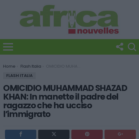
You are here:
Home
Flash Italia
OMICIDIO MUHAMMAD SHAZAD KHAN: In manette il padre del ragazzo che ha ucciso l’immigrato
FLASH ITALIA
OMICIDIO MUHAMMAD SHAZAD
KHAN: In manette il padre del
ragazzo che ha ucciso
l’immigrato