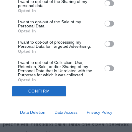
I want to opt-out of the Sharing of my
che possa inquinare le prove.
personal data.
Opted In
Secondo gli inquirenti l’uomo, un 40 enne già noto alle
I want to opt-out of the Sale of my
Personal Data.
forze dell’ordine, avrebbe istigato il figlio minorenne a
Opted In
commettere l’omicidio. Avrebbe poi aggredito un
I want to opt-out of processing my
Personal Data for Targeted Advertising.
ragazzo che aveva assistito alla scena, inseguendolo
Opted In
e sfondando con un calcio il portone di casa sua, per
I want to opt-out of Collection, Use,
« convincerlo » a non dire nulla alla polizia.
Retention, Sale, and/or Sharing of my
Personal Data that Is Unrelated with the
Purposes for which it was collected.
Pare che Muhammad Shazad Khan, un senza fissa
Opted In
dimora che spesso passava da quelle parti, fosse già
CONFIRM
stato « preso di mira ». Qualche giorno prima
dell’omicidio, il padre del suo assassino gli avrebbe
Data Deletion
Data Access
Privacy Policy
lanciato una bottiglia piena d’acqua , a quanto pare
perchè era infastidito dalla litania che stava ripetendo: