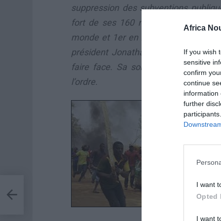
suppression des subventions publiqu
fort de ses 160 millions d’habitants
Africa No
monde et 1er en Afrique, le risque d’u
président Jonathan Goodluck ne trou
If you wish 
sensitive in
faire face. Sa sortie de dimanche de
confirm you
l’ordre.
continue se
information 
further disc
participants
Downstream 
Persona
I want t
Opted 
oles
I want t