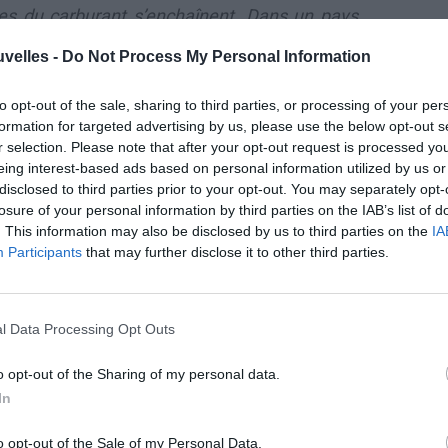
es du carburant s’enchaînent. Dans un pays
 et 3ème producteur du pétrole brut dans le
uvelles -
Do Not Process My Personal Information
ne instabilité politique plane sur Abuja et le
ve toujours pas de solution efficace pour y
to opt-out of the sale, sharing to third parties, or processing of your per
formation for targeted advertising by us, please use the below opt-out s
rnier est un signe d’impuissance à rétablir
r selection. Please note that after your opt-out request is processed y
eing interest-based ads based on personal information utilized by us or
disclosed to third parties prior to your opt-out. You may separately opt-
losure of your personal information by third parties on the IAB’s list of
M. Goodluck a en effet déclaré que la
. This information may also be disclosed by us to third parties on the
IA
situation qui prévaut actuellement au
Participants
that may further disclose it to other third parties.
Nigeria est «
pire que la guerre civile
»
des années 1960, faisant
l Data Processing Opt Outs
évidemment référence à la guerre
sécessionniste du Biafra (1967-
o opt-out of the Sharing of my personal data.
1970), qui a fait des centaines de
In
milliers de morts et provoqué une
o opt-out of the Sale of my Personal Data.