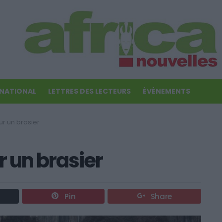
RNATIONAL
LETTRES DES LECTEURS
ÉVÉNEMENTS
ur un brasier
r un brasier
Pin
Share