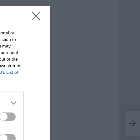
sonal or
ection to
ou may
 personal
out of the
 downstream
B’s List of