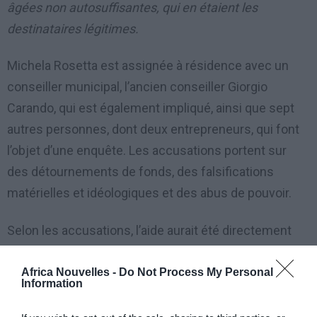
âgées non autosuffisantes, qui en étaient les
destinataires légitimes.
Michela Rosetta est assignée à résidence avec un
conseiller municipal, l’ancien conseiller Giorgio
Carando, qui est également impliqué, ainsi que sept
autres personnes, dont deux entrepreneurs, qui font
l’objet d’une enquête. Les accusations portent sur
des détournements de fonds, des falsifications
matérielles et idéologiques et des abus de pouvoir.
Selon les accusations, l’aide aurait été directement
gérée par le maire et Carando, qui ne l’aurait pas
destinée aux familles pauvres, mais l’aurait plutôt
Africa Nouvelles -
Do Not Process My Personal
Information
distribuée illégalement aux familles ayant des
revenus supérieurs à 7.000 euros par mois.