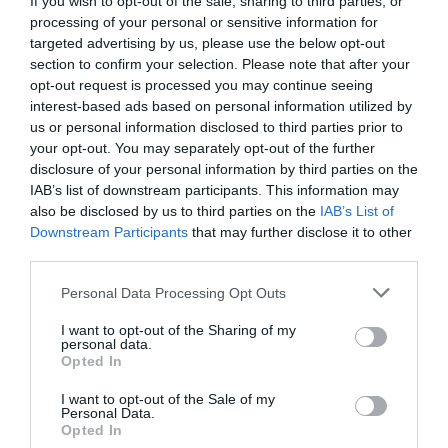
If you wish to opt-out of the sale, sharing to third parties, or
processing of your personal or sensitive information for
targeted advertising by us, please use the below opt-out
Les véritables bénéficiaires des fonds publics, en
section to confirm your selection. Please note that after your
matière d’aide alimentaire pour l’urgence Covid,
opt-out request is processed you may continue seeing
interest-based ads based on personal information utilized by
auraient dû être les personnes âgées non
us or personal information disclosed to third parties prior to
autosuffisantes, les familles à faibles revenus ou
your opt-out. You may separately opt-out of the further
avec des mineurs ou des enfants handicapés, ou les
disclosure of your personal information by third parties on the
IAB’s list of downstream participants. This information may
étrangers en difficulté.
also be disclosed by us to third parties on the
IAB’s List of
Downstream Participants
that may further disclose it to other
La maire Rosetta a été encastrée également par des
third parties.
interceptions d’où émergent des phrases des deux
Personal Data Processing Opt Outs
arrêtés dans lesquelles ils avoueraient avoir «
des fils
I want to opt-out of the Sharing of my
et des filleuls
» et livreraient, à des sujets qu’ils
personal data.
Opted In
appréciaient moins et définissaient comme le «
bloc
I want to opt-out of the Sale of my
des perdants
« .
Personal Data.
Opted In