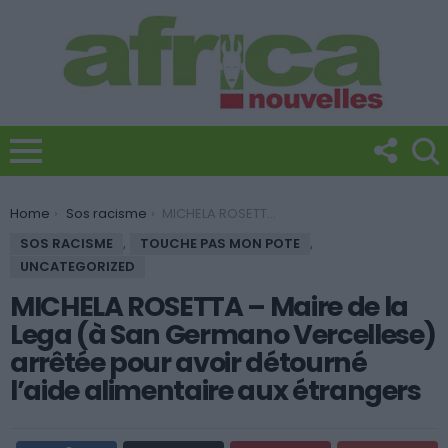
You are here:
Home
Sos racisme
MICHELA ROSETTA – Maire de la Lega (à San Germano Vercellese) arrêtée pour avoir détourné l’aide alimentaire aux étrangers
SOS RACISME
,
TOUCHE PAS MON POTE
,
UNCATEGORIZED
MICHELA ROSETTA – Maire de la
Lega (à San Germano Vercellese)
arrêtée pour avoir détourné
l’aide alimentaire aux étrangers