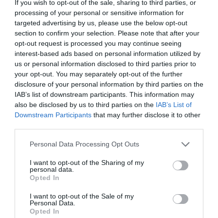
Son père et son frère lui
If you wish to opt-out of the sale, sharing to third parties, or
processing of your personal or sensitive information for
avaient imposé
targeted advertising by us, please use the below opt-out
d’épouser un
section to confirm your selection. Please note that after your
opt-out request is processed you may continue seeing
compatriote pakistanais
interest-based ads based on personal information utilized by
qu’elle ne voulait pas. Et
us or personal information disclosed to third parties prior to
c’est pour échapper à
your opt-out. You may separately opt-out of the further
disclosure of your personal information by third parties on the
ce mariage combiné que la jeune pakistanaise de 16
IAB’s list of downstream participants. This information may
ans a tenté le suicide.
also be disclosed by us to third parties on the
IAB’s List of
Downstream Participants
that may further disclose it to other
third parties.
Il a fallu une intervention de trachéotomie, à cause de
lésions provoquées par l’acide. Quand les conditions
Personal Data Processing Opt Outs
se sont améliorées, la mineure a été transférée en
I want to opt-out of the Sharing of my
personal data.
Pédiatrie. Heureusement qu’elle s’est reprise et est
Opted In
hors danger.
I want to opt-out of the Sale of my
Personal Data.
Opted In
La jeune pakistanaise est soutenue uniquement par