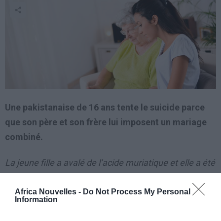
Une pakistanaise de 16 ans tente le suicide parce
que son père et son frère lui imposent un mariage
combiné.
La jeune fille a avalé de l’acide muriatique et elle a été
hospitalisée d’urgence en réanimation, à l’hopital
Sant’Orsola Malpighi de Bologna.
Africa Nouvelles -
Do Not Process My Personal
Information