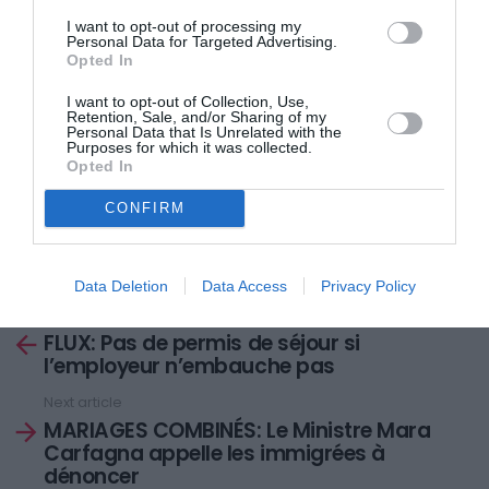
sa mère car le Tribunal des mineurs a éloigné de la
I want to opt-out of processing my
Personal Data for Targeted Advertising.
famille, le père et frère responsables, selon les juges,
Opted In
de la situation de désespoir de l’adolescente,
I want to opt-out of Collection, Use,
déterminée à ne pas accepter le mariage combiné.
Retention, Sale, and/or Sharing of my
Personal Data that Is Unrelated with the
Purposes for which it was collected.
Opted In
CONFIRM
Elvio Pasca
Data Deletion
Data Access
Privacy Policy
Previous article
See
FLUX: Pas de permis de séjour si
more
l’employeur n’embauche pas
Next article
MARIAGES COMBINÉS: Le Ministre Mara
Carfagna appelle les immigrées à
dénoncer