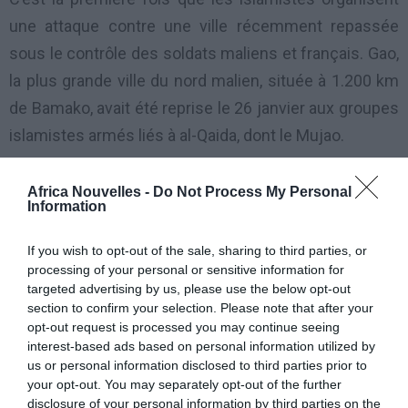
une attaque contre une ville récemment repassée
sous le contrôle des soldats maliens et français. Gao,
la plus grande ville du nord malien, située à 1.200 km
de Bamako, avait été reprise le 26 janvier aux groupes
islamistes armés liés à al-Qaida, dont le Mujao.
Ces affrontements surviennent après un attentat
Africa Nouvelles -
Do Not Process My Personal
Information
suicide visant dans la nuit de samedi à dimanche un
poste de contrôle à l’entrée nord de Gao, le deuxième
If you wish to opt-out of the sale, sharing to third parties, or
en deux jours, alors que le Mali n’avait encore jamais
processing of your personal or sensitive information for
targeted advertising by us, please use the below opt-out
été frappé par des attentats suicides. La tête de
section to confirm your selection. Please note that after your
l’auteur de l’attentat, un homme arabe ou touareg,
opt-out request is processed you may continue seeing
gisait encore sur le sol dimanche matin.
interest-based ads based on personal information utilized by
us or personal information disclosed to third parties prior to
your opt-out. You may separately opt-out of the further
Aucun militaire malien n’a été atteint dans l’explosion,
disclosure of your personal information by third parties on the