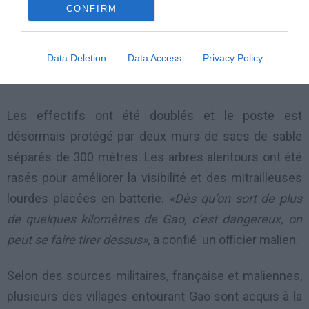
CONFIRM
renforcée depuis qu’un homme portant un uniforme
de le gendarmerie malienne s’était fait exploser
vendredi à proximité, blessant légèrement un militaire
Data Deletion
Data Access
Privacy Policy
malien.
Les effectifs ont été doublés et le poste est
désormais protégé par deux murs de sacs de sable
séparés de 300 mètres. Les arbres alentours ont été
rasés pour améliorer la visibilité et des mitrailleuses
lourdes placées en batterie.
«Dès qu’on sort de plus
de quelques kilomètres de Gao, c’est dangereux, on
peut se faire tirer dessus»,
a confié un officier malien.
Selon des sources militaires, française et maliennes,
plusieurs des villages entourant Gao sont acquis à la