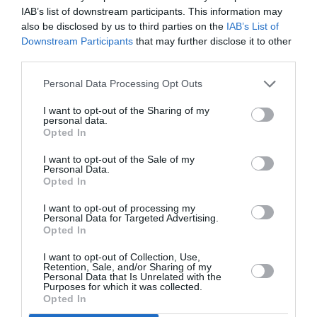
selon les soldats sur place. Mais la route menant vers
IAB’s list of downstream participants. This information may
also be disclosed by us to third parties on the
IAB’s List of
le nord et les villes de Bourem et Kidal a été fermée et
Downstream Participants
that may further disclose it to other
aucun véhicule n’était autorisé à l’emprunter.
third parties.
Personal Data Processing Opt Outs
Trois mines antipersonnel ont aussi été découvertes
dans la zone, selon un
militaire français
.
I want to opt-out of the Sharing of my
personal data.
Opted In
L’attentat de vendredi avait été revendiqué par le
I want to opt-out of the Sale of my
Mujao, qui a promis de nouvelles actions:
«Nous nous
Personal Data.
Opted In
engageons à augmenter les attaques contre la
I want to opt-out of processing my
France et ses alliés. Nous demandons à la population
Personal Data for Targeted Advertising.
Opted In
de se tenir loin des zones militaires pour éviter les
explosions»,
a prévenu samedi le porte-parole du
I want to opt-out of Collection, Use,
Retention, Sale, and/or Sharing of my
Mujao, Abou Walid Sahraoui.
Personal Data that Is Unrelated with the
Purposes for which it was collected.
Opted In
La sécurité du poste de contrôle avait été fortement