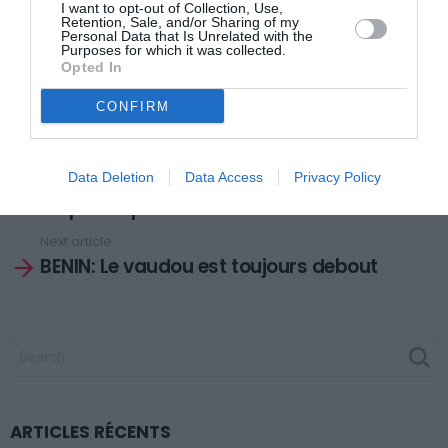
I want to opt-out of Collection, Use,
Retention, Sale, and/or Sharing of my
suivre. Il a mis l’accent sur le social, l’armée et la
Personal Data that Is Unrelated with the
Purposes for which it was collected.
justice
», réitère-t-elle. Avant d’annoncer, avec foi, que
Opted In
«
le Tout Puissant paiera sa caution le moment venu
»
CONFIRM
Previous article
See
Data Deletion
Data Access
Privacy Policy
CAN 2013: Le Nigeria vainqueur a
more
empoché plus d’un million d’euros
Next article
BENIN: Le vaudou est toujours debout
SEARCH
FOR:
ARTICLES RÉCENTS