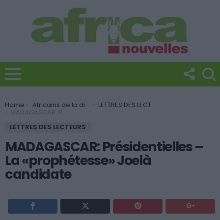
You are here:
Home
Africains de la diaspora
LETTRES DES LECTEURS
MADAGASCAR: Présidentielles – La «prophétesse» Joelà candidate
LETTRES DES LECTEURS
MADAGASCAR: Présidentielles –
La «prophétesse» Joelà
candidate