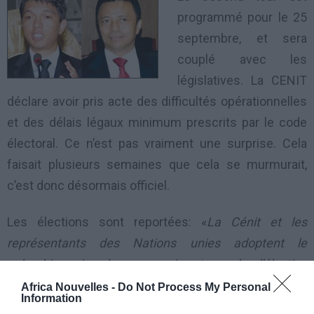
programmé pour le 25
septembre, et sera
couplé avec les
législatives. La CENIT
déclare avoir pris acte des difficultés opérationnelles
et des délais légaux minimum prescrits par le code
électoral. Ce n’est pas vraiment une surprise. Cela
faisait plusieurs semaines que cela se murmurait,
c’est donc désormais officiel.
Les élections sont reportées: «
La Cénit et les
représentants des Nations unies adoptent le
calendrier ci-après : premier tour de l’élection
présidentielle, le 24 juillet, deuxième tour des
Africa Nouvelles -
Do Not Process My Personal
Information
législatives, le 25 septembre, élections communales,