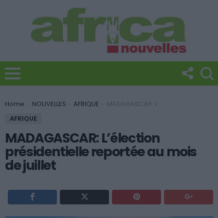
You are here:
Home
NOUVELLES
AFRIQUE
MADAGASCAR: L’élection présidentielle reportée au mois de juillet
AFRIQUE
MADAGASCAR: L’élection
présidentielle reportée au mois
de juillet