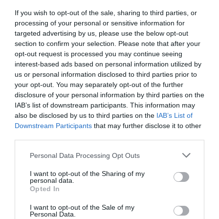
le 23 octobre 2013
».
If you wish to opt-out of the sale, sharing to third parties, or
processing of your personal or sensitive information for
targeted advertising by us, please use the below opt-out
Il faut dire qu’il y a du retard. Le recensement n’est
section to confirm your selection. Please note that after your
toujours pas terminé, près de 10% du corps électoral
opt-out request is processed you may continue seeing
n’a pas de carte d’identité valable, tous les fonds
interest-based ads based on personal information utilized by
us or personal information disclosed to third parties prior to
nécessaires à l’organisation des scrutins n’ont été
your opt-out. You may separately opt-out of the further
trouvés.
disclosure of your personal information by third parties on the
IAB’s list of downstream participants. This information may
also be disclosed by us to third parties on the
IAB’s List of
Des problèmes techniques, qui pour Béatrice Atallah,
Downstream Participants
that may further disclose it to other
la présidente de la CENIT, expliquent à eux seuls ce
third parties.
report: «
Ce n’est pas un échec. Ces élections, c’est
Personal Data Processing Opt Outs
surtout pour sortir Madagascar de cette crise. Donc, il
I want to opt-out of the Sharing of my
vaut mieux une élection bien préparée, avoir des élus
personal data.
Opted In
bien élus, que d’avoir des élus mal élus
».
I want to opt-out of the Sale of my
Personal Data.
Mais pour sortir Madagascar de la crise, il faudra aussi