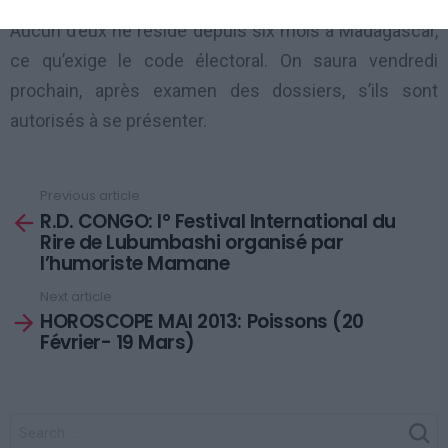
Aucun d’eux ne réside depuis six mois à Madagascar,
ce qu’exige le code électoral. On saura vendredi
prochain, après examen des dossiers, s’ils sont
autorisés à se présenter.
Previous article
See
R.D. CONGO: I° Festival International du
more
Rire de Lubumbashi organisé par
l’humoriste Mamane
Next article
HOROSCOPE MAI 2013: Poissons (20
Février- 19 Mars)
SEARCH
FOR: