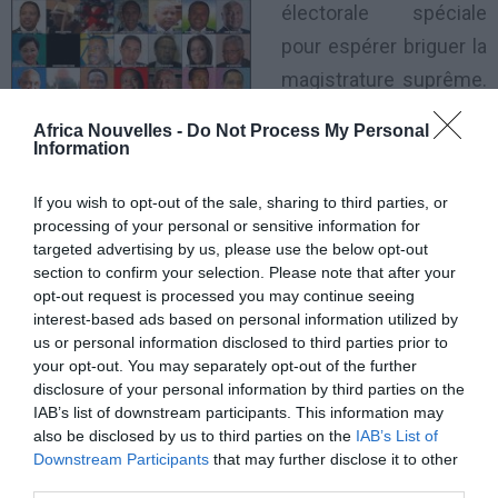
électorale spéciale
pour espérer briguer la
magistrature suprême.
Un record pour la
Africa Nouvelles -
Do Not Process My Personal
Grande île.
Information
Edgard Razafindravahy tenait à être le dernier à
If you wish to opt-out of the sale, sharing to third parties, or
processing of your personal or sensitive information for
déposer son dossier. Le maire de transition de la
targeted advertising by us, please use the below opt-out
capitale, candidat du parti d’Andry Rajoelina va avoir
section to confirm your selection. Please note that after your
opt-out request is processed you may continue seeing
fort à faire.
interest-based ads based on personal information utilized by
us or personal information disclosed to third parties prior to
Trois autres candidats sont en effet directement
your opt-out. You may separately opt-out of the further
disclosure of your personal information by third parties on the
issus du camp du président : Hajo Andrianarivelo,
IAB’s list of downstream participants. This information may
numéro 2 du gouvernement, Jean Lahiniriko et
also be disclosed by us to third parties on the
IAB’s List of
Downstream Participants
that may further disclose it to other
Camille Vital, ancien Premier ministre de la transition.
third parties.
Son prédécesseur à ce poste, Roindefo Monja est lui