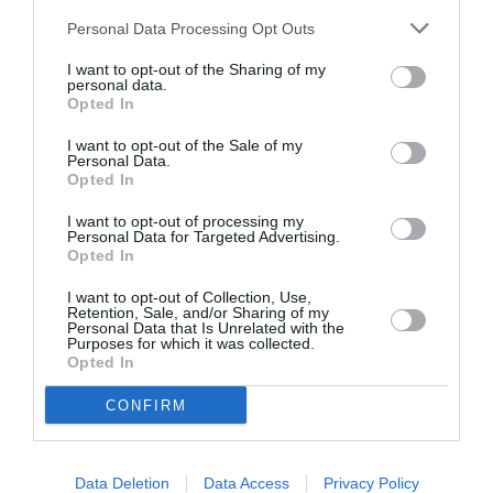
Personal Data Processing Opt Outs
aussi candidat.
I want to opt-out of the Sharing of my
personal data.
Parmi les politiques connus, et souvent donnés
Opted In
favoris, figurent encore Roland Ratsiraka, le neveu de
I want to opt-out of the Sale of my
l’ancien président, et Pierrot Rajaonarivelo, ministre
Personal Data.
Opted In
des Affaires étrangères.
I want to opt-out of processing my
Personal Data for Targeted Advertising.
A leurs côtés, des prétendants ont surpris : il y a un
Opted In
maitre du kung-fu, ou un représentant du parti Obama,
I want to opt-out of Collection, Use,
une formation jusqu’alors inconnue.
Retention, Sale, and/or Sharing of my
Personal Data that Is Unrelated with the
Purposes for which it was collected.
Opted In
Mais ce sont toujours les candidatures de Lalao
Ravalomanana, la femme de l’ex-chef d’Etat, et de
CONFIRM
Didier Ratsiraka, déjà président deux fois, qui
interrogent.
Data Deletion
Data Access
Privacy Policy