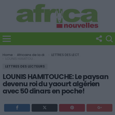
You are here:
Home
Africains de la diaspora
LETTRES DES LECTEURS
LOUNIS HAMITOUCHE: Le paysan devenu roi du yaourt algérien avec 50 dinars en poche!
LETTRES DES LECTEURS
LOUNIS HAMITOUCHE: Le paysan
devenu roi du yaourt algérien
avec 50 dinars en poche!