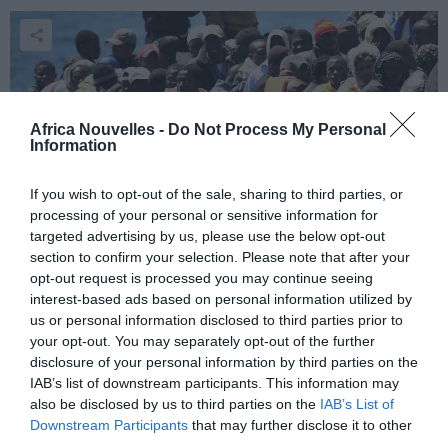
Africa Nouvelles -
Do Not Process My Personal
Information
If you wish to opt-out of the sale, sharing to third parties, or
processing of your personal or sensitive information for
La touche d’Hamitouche!
targeted advertising by us, please use the below opt-out
section to confirm your selection. Please note that after your
opt-out request is processed you may continue seeing
Lounis Hamitouche est le roi du yaourt et aujourd’hui,
interest-based ads based on personal information utilized by
il veut continuer à développer son empire en
us or personal information disclosed to third parties prior to
your opt-out. You may separately opt-out of the further
s’attaquant au marché du fromage.
disclosure of your personal information by third parties on the
IAB’s list of downstream participants. This information may
also be disclosed by us to third parties on the
IAB’s List of
Downstream Participants
that may further disclose it to other
third parties.