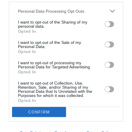
Personal Data Processing Opt Outs
I want to opt-out of the Sharing of my
personal data.
Opted In
I want to opt-out of the Sale of my
Personal Data.
Opted In
I want to opt-out of processing my
Previous article
See
Personal Data for Targeted Advertising.
IMMIGRATION EN ITALIE: Ernesto
more
Opted In
Carbone (Parti Démocrate) – « Abolir la
Loi Bossi-Fini, honte de l’Italie »
I want to opt-out of Collection, Use,
Retention, Sale, and/or Sharing of my
Personal Data that Is Unrelated with the
Next article
Purposes for which it was collected.
RWANDA: 20ème commémoration du
Opted In
génocide rwandais
CONFIRM
SEARCH