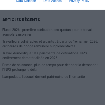
Data Deletion
Data Access
Privacy Policy
FOR:
ARTICLES RÉCENTS
Flussi 2026 : première attribution des quotas pour le travail
agricole saisonnier
Travailleurs vulnérables et aidants : à partir du 1er janvier 2026,
dix heures de congé rémunéré supplémentaires
Travail domestique : les paiements de cotisations INPS
entièrement dématérialisés en 2026
Prime de naissance, plus de temps pour déposer la demande :
l’INPS prolonge le délai
Lampedusa, l’accueil devient patrimoine de l’humanité
Photoshoot Paris