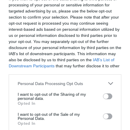
processing of your personal or sensitive information for
réceptionnée par la politique. Dans une saison
targeted advertising by us, please use the below opt-out
complexe des économies européennes mesurées à
section to confirm your selection. Please note that after your
opt-out request is processed you may continue seeing
la crise internationale, il faut multiplier les efforts pour
interest-based ads based on personal information utilized by
promouvoir une politique de l’inclusion, devant
us or personal information disclosed to third parties prior to
considérer en premier lieu les sujets sociaux les plus
your opt-out. You may separately opt-out of the further
disclosure of your personal information by third parties on the
faibles: femmes, jeunes, nouveaux italiens et
IAB’s list of downstream participants. This information may
immigrés. A tel égard, les condamnations de toute
also be disclosed by us to third parties on the
IAB’s List of
Downstream Participants
that may further disclose it to other
forme de racisme ne suffisent pas; il faut un effort
third parties.
spécifique de toutes les forces sociales».
Personal Data Processing Opt Outs
Et Gianfranco Fini de conclure: «L’objectif doit être
l’affirmation d’une nouvelle citoyenneté plus mûre et
I want to opt-out of the Sharing of my
personal data.
consciente des droits et devoirs naissant de
Opted In
l’appartenance à la communauté nationale».
I want to opt-out of the Sale of my
Personal Data.
Opted In
Jacob De Mel