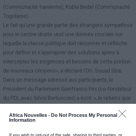
(Communauté Iranienne), Kobla Bedel (Communauté
Togolaise).
Le fait qu’une grande partie des étrangers sympathise
pour le centre-droite «est une donnée cruciale sur
laquelle la classe politique doit raisonner et réfléchir
pour définir et s’approprier des solutions aptes à
intercepter les exigences et besoins de cette portion
de nouveaux citoyens», a déclaré l’On. Souad Sbai.
Dans un message adressé aux participants, le
Président du Parlement Gianfranco Fini (co-fondateur
du PDL avec Silvio Berlusconi) a écrit: «Je retiens que
le thème choisi puisse offrir des points de grand
Africa Nouvelles -
Do Not Process My Personal
intérêt au débat politique, dans une phase où les
Information
partis se confrontent à une forte demande de
participation, pas toujours adéquatement
If you wish to opt-out of the sale, sharing to third parties, or