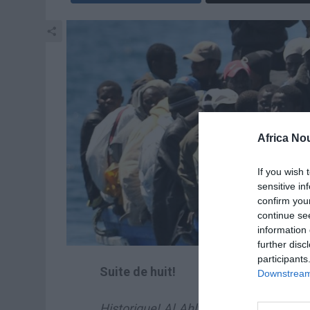
Africa No
If you wish 
sensitive in
confirm you
continue se
information 
further disc
participants
Suite de huit!
Downstream 
Historique! Al Ahly a de nouveau confir