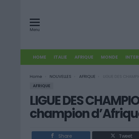
Menu
HOME
ITALIE
AFRIQUE
MONDE
INTE
You are here:
Home
NOUVELLES
AFRIQUE
LIGUE DES CHAMPIONS: Al Ahly encore ch
AFRIQUE
LIGUE DES CHAMPION
champion d’Afrique 
Share
Tweet