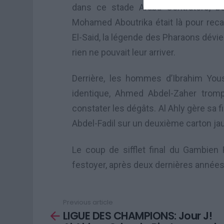
dans ce stade Araba Contrators, b
Mohamed Aboutrika était là pour reca
El-Said, la légende des Pharaons dévie
rien ne pouvait leur arriver.
Derrière, les hommes d’Ibrahim You
identique, Ahmed Abdel-Zaher trom
constater les dégâts. Al Ahly gère sa f
Abdel-Fadil sur un deuxième carton ja
Le coup de sifflet final du Gambien
festoyer, après deux dernières années d
Previous article
See
LIGUE DES CHAMPIONS: Jour J!
more