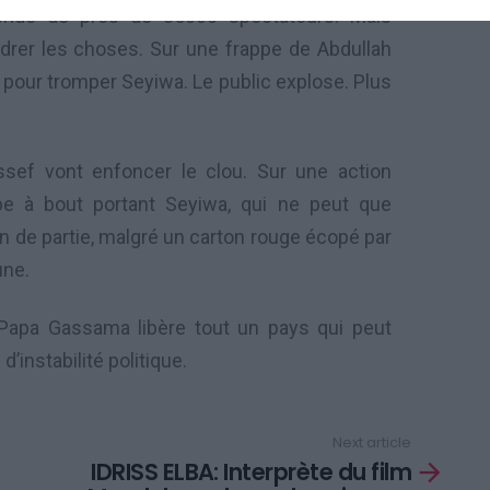
ondé de près de 35000 spectateurs. Mais
drer les choses. Sur une frappe de Abdullah
 pour tromper Seyiwa. Le public explose. Plus
ssef vont enfoncer le clou. Sur une action
pe à bout portant Seyiwa, qui ne peut que
in de partie, malgré un carton rouge écopé par
une.
 Papa Gassama libère tout un pays qui peut
’instabilité politique.
Next article
IDRISS ELBA: Interprète du film