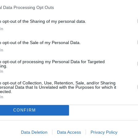
l Data Processing Opt Outs
che 10 novembre au Caire, son 8è titre de
re 2-0 sur Orlando Pirates d’Afrique du Sud.
o opt-out of the Sharing of my personal data.
n conserve un sacre qu’il avait déjà enlevé,
In
s.
o opt-out of the Sale of my Personal Data.
In
Al Ahly avait déjà réalisé un gros travail à
l’aller en réalisant le match nul 1-1 à
to opt-out of processing my Personal Data for Targeted
ing.
Johannesburg. Du coup, pour cette
In
manche retour, un match nul 0-0 ferait
o opt-out of Collection, Use, Retention, Sale, and/or Sharing
ersonal Data that Is Unrelated with the Purposes for which it
l’affaire de Wael Gomaa et ses
lected.
In
partenaires. A l’image de la première mi-
rio car les deux formations malgré de bonnes
CONFIRM
.
Data Deletion
Data Access
Privacy Policy
 l’extérieur n’était pas à l’abri d’une surprise