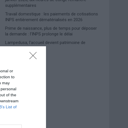
supplémentaires
Travail domestique : les paiements de cotisations
INPS entièrement dématérialisés en 2026
Prime de naissance, plus de temps pour déposer
la demande : l’INPS prolonge le délai
Lampedusa, l’accueil devient patrimoine de
l’humanité
Photoshoot Paris
sonal or
ection to
ou may
 personal
out of the
 downstream
B’s List of