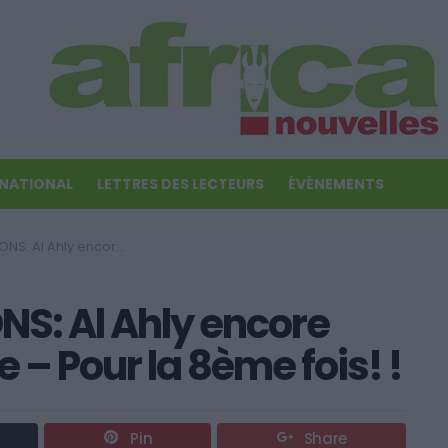
RNATIONAL
LETTRES DES LECTEURS
ÉVÉNEMENTS
ampion d’Afrique – Pour la 8ème fois! !
S: Al Ahly encore
– Pour la 8ème fois! !
Pin
Share