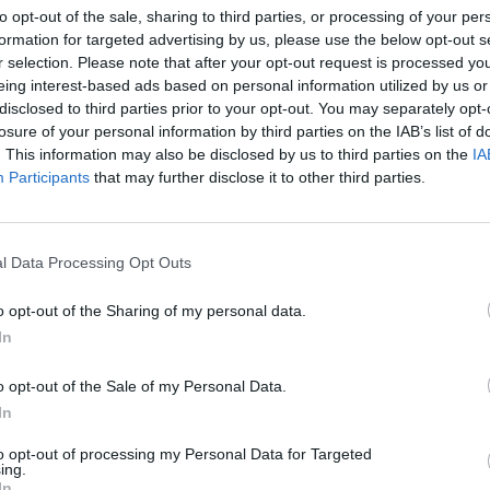
it et la foi. Dites-moi, qui a la foi? Et qui n’a
to opt-out of the sale, sharing to third parties, or processing of your per
formation for targeted advertising by us, please use the below opt-out s
r selection. Please note that after your opt-out request is processed y
eing interest-based ads based on personal information utilized by us or
cuse, on accuse et on récuse, on s’amuse, on
disclosed to third parties prior to your opt-out. You may separately opt-
losure of your personal information by third parties on the IAB’s list of
rfuges et des refuges pour se donner bonne
. This information may also be disclosed by us to third parties on the
IA
ce digne qui prône l’intolérance, il n’y a que
Participants
that may further disclose it to other third parties.
e.
i» crie le nom de Dieu avant d’abattre son
l Data Processing Opt Outs
cte odieux Quand un «religieux pieux» lève les
o opt-out of the Sharing of my personal data.
u comble perpétré à la bombe, pour quel dieu
In
o opt-out of the Sale of my Personal Data.
In
s tant? Peut-on vraiment tuer de sang-froid
 tel prophète, saint ou envoyé de Dieu? Est-ce
to opt-out of processing my Personal Data for Targeted
ing.
les mains tâchées de sang, le venin au bout de
In