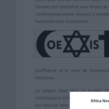
humain est l’animal le plus féroce de l
contemporain peine toujours à grandir 
humanité sans humanisme.
souffrance et le sens de l’existen
l’extrême».
La religion n’est plus un fusible, l
christianisme à l’islam, on clame «S
Africa No
sur tous les toits, on blâme la voie de 