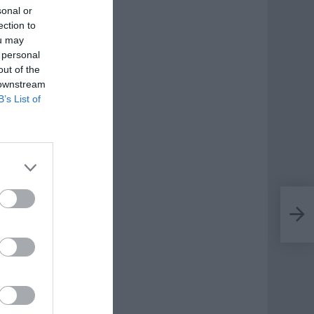
sonal or
ection to
ou may
 personal
out of the
 downstream
B’s List of