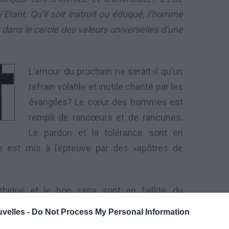
’Etant. Qu’il soit instruit ou éduqué, l’homme
dans le cercle des valeurs universelles d’une
L’amour du prochain ne serait-il qu’un
refrain volatile et inutile chanté par les
évangiles? Le cœur des hommes est
rempli de rancœurs et de rancunes.
Le pardon et la tolérance sont en
ce est mis à l’épreuve par des «apôtres de
’éthique et le bon sens sont en faillite, du
alam» sous fond de flamme, on déclame sa foi
uvelles -
Do Not Process My Personal Information
celui qui croit, on louvoie, on se dévoie, on se