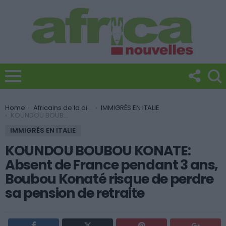
You are here:
Home
Africains de la diaspora
IMMIGRÉS EN ITALIE
KOUNDOU BOUBOU KONATE: Absent de France pendant 3 ans, Boubou Konaté risque de perdre sa pension de retraite
IMMIGRÉS EN ITALIE
KOUNDOU BOUBOU KONATE:
Absent de France pendant 3 ans,
Boubou Konaté risque de perdre
sa pension de retraite