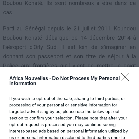
Boubou Konaté. Ils sont nombreux à être dans ce
cas.
Parti au Sénégal depuis le 21 juillet 2011, Koundou
Boubou Konaté débarque ce 14 décembre 2014 à
l’aéroport d’Orly Sud. Il est loin de s’imaginer en
donnant son passeport et son titre de séjour à la
Police aux frontières qu’il vient de mettre le doigt
dans un engrenage qui va emporter près de 44 ans de
Africa Nouvelles -
Do Not Process My Personal
Information
sa vie. « »Vous avez fait plus de 3 ans au Sénégal
« ,
me fait remarquer l’agente de police chargée de
If you wish to opt-out of the sale, sharing to third parties, or
vérifier mon passeport à l’aéroport. «
Vous n’avez pas
processing of your personal or sensitive information for
targeted advertising by us, please use the below opt-out
le droit de rester aussi longtemps en Afrique
« . Et là
section to confirm your selection. Please note that after your
deux messieurs viennent m’embarquer pour me
opt-out request is processed you may continue seeing
déposer au centre de rétention en me disant je vais
interest-based ads based on personal information utilized by
us or personal information disclosed to third parties prior to