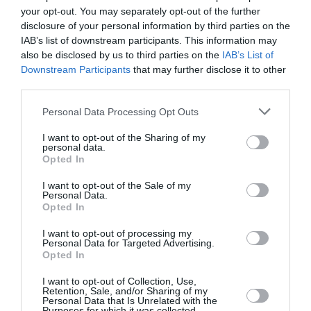
être refoulé
», raconte encore ahuri, le retraité Koundou
your opt-out. You may separately opt-out of the further
Boubou Konaté, âgé de 64 ans.
disclosure of your personal information by third parties on the
IAB’s list of downstream participants. This information may
also be disclosed by us to third parties on the
IAB’s List of
En effet, le sénior sénégalais était loin de s’imaginer
Downstream Participants
that may further disclose it to other
être en pareille situation car sa carte de résident (titre
third parties.
de séjour) de 10 ans n’expire que le 20 février 2015.
Personal Data Processing Opt Outs
C’est tout son processus migratoire qui défile dans sa
I want to opt-out of the Sharing of my
tête. A partir de son arrivée en France, le 10 février
personal data.
Opted In
1971, Koundou Boubou Konaté vivait dans un foyer de
travailleurs immigrés de Boulogne jusqu’en 2011. Il a
I want to opt-out of the Sale of my
Personal Data.
d’abord travaillé dans le plastique pour le compte de «
Opted In
Morel & Frères » de 1971 à 1980. Embauché pour faire
I want to opt-out of processing my
Personal Data for Targeted Advertising.
la plonge dans la restauration, il obtient un Contrat à
Opted In
durée indéterminé (Cdi) dans un établissement de la
I want to opt-out of Collection, Use,
rue Vaugirard (15ème arrondissement de Paris) de
Retention, Sale, and/or Sharing of my
Personal Data that Is Unrelated with the
1980 à 1999.
Purposes for which it was collected.