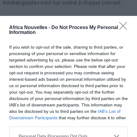
Kimbanguiste» sont sur scène à chaque concert.
À l’occasion du jour de l’indépendance de la
république démocratique du Congo, l’orchestre se
Africa Nouvelles -
Do Not Process My Personal
Information
prépare pour un grand concert en plein air. Plusieurs
milliers de spectateurs sont attendus. Et seulement
If you wish to opt-out of the sale, sharing to third parties, or
processing of your personal or sensitive information for
très peu de gens connaissent la musique classique.
targeted advertising by us, please use the below opt-out
Au programme: La 9ème de Beethoven, Carmina
section to confirm your selection. Please note that after your
opt-out request is processed you may continue seeing
Burana, des œuvres de Dvorak et de Verdi.
interest-based ads based on personal information utilized by
us or personal information disclosed to third parties prior to
Kinshasa mon amour
your opt-out. You may separately opt-out of the further
disclosure of your personal information by third parties on the
IAB’s list of downstream participants. This information may
Ce documentaire se déroule à Kinshasa,
also be disclosed by us to third parties on the
IAB’s List of
anciennement Léopoldville, et capitale actuelle de la
Downstream Participants
that may further disclose it to other
République Démocratique du Congo. Kinshasa est
third parties.
considérée comme une «méga-city» du fait de son
Personal Data Processing Opt Outs