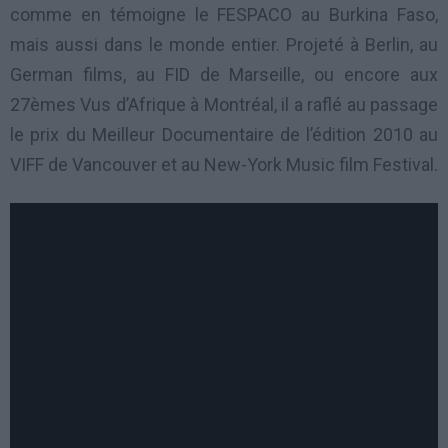
comme en témoigne le FESPACO au Burkina Faso,
mais aussi dans le monde entier. Projeté à Berlin, au
German films, au FID de Marseille, ou encore aux
27èmes Vus d’Afrique à Montréal, il a raflé au passage
le prix du Meilleur Documentaire de l’édition 2010 au
VIFF de Vancouver et au New-York Music film Festival.