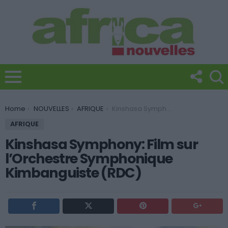
You are here:
Home
NOUVELLES
AFRIQUE
Kinshasa Symphony: Film sur l’Orchestre Symphonique Kimbanguiste (RDC)
AFRIQUE
Kinshasa Symphony: Film sur
l’Orchestre Symphonique
Kimbanguiste (RDC)