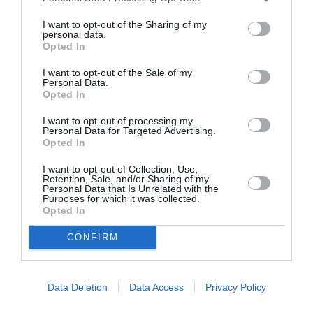
extraordinaire croissance démographique et de ses
I want to opt-out of the Sharing of my
10 millions d’habitants. S’étendant sur plus de 30 km
personal data.
Opted In
de long et 15 km de large, elle représente l’une des
I want to opt-out of the Sale of my
citadelles les plus importantes d’Afrique. Kinshasa
Personal Data.
Opted In
est aussi l’une des villes les plus chaotiques du
monde.
I want to opt-out of processing my
Personal Data for Targeted Advertising.
Opted In
Un pays meurtri par son histoire
I want to opt-out of Collection, Use,
Retention, Sale, and/or Sharing of my
Personal Data that Is Unrelated with the
L’histoire de la République Démocratique du Congo se
Purposes for which it was collected.
constitue de plusieurs périodes de répression: depuis
Opted In
le 19ème siècle jusqu’en 1960, la région était
CONFIRM
administrée par la Belgique et inféodée aux
colonisateurs européens. Une première république,
Data Deletion
Data Access
Privacy Policy
sous l’égide de Lumumba, naît après le processus de