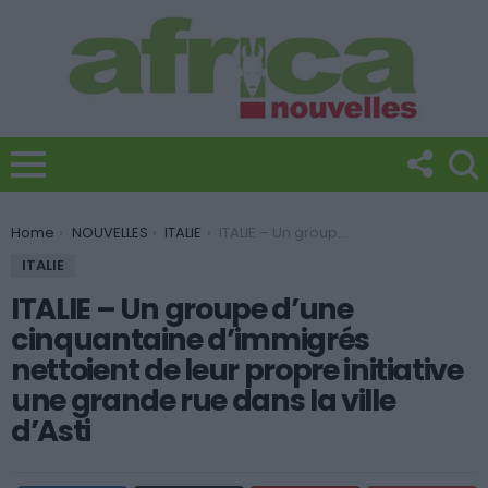
You are here:
Home
NOUVELLES
ITALIE
ITALIE – Un groupe d’une cinquantaine d’immigrés nettoient de leur propre initiative une grande rue dans la ville d’Asti
ITALIE
ITALIE – Un groupe d’une
cinquantaine d’immigrés
nettoient de leur propre initiative
une grande rue dans la ville
d’Asti