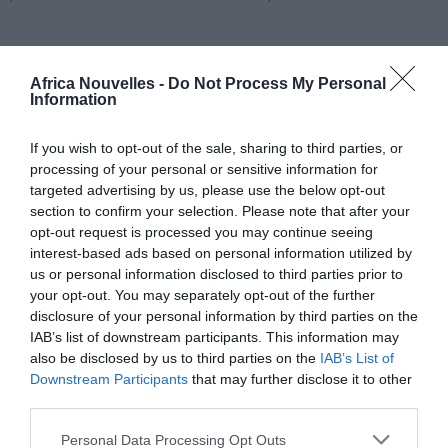
Africa Nouvelles -
Do Not Process My Personal
Une cinquantaine d’hommes et de femmes d’origine
Information
africaine ont balayé, ramassé des bouchons de
If you wish to opt-out of the sale, sharing to third parties, or
bouteilles et des morceaux de verre, coupé les
processing of your personal or sensitive information for
mauvaises herbes, nettoyé les jardins, devant les
targeted advertising by us, please use the below opt-out
section to confirm your selection. Please note that after your
regards curieux des habitants et des commerçants.
opt-out request is processed you may continue seeing
Une vague joyeuse et un peu chaotique a traversé
interest-based ads based on personal information utilized by
us or personal information disclosed to third parties prior to
Cours Matteoti, balai à la main.
your opt-out. You may separately opt-out of the further
disclosure of your personal information by third parties on the
L’initiative est née précisément des migrants eux-
IAB’s list of downstream participants. This information may
also be disclosed by us to third parties on the
IAB’s List of
mêmes: l’Association des Sénégalo-Italiens et des
Downstream Participants
that may further disclose it to other
Gambiens d’Asti s’est adressée à la Commune, pour
third parties.
demander de pouvoir apporter leur contribution.
Personal Data Processing Opt Outs