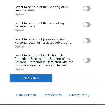
Les jeunes qui se tournent les pouces toute la
I want to opt-out of the Sharing of my
«
personal data.
journée, avec une bouteille dans les mains, ne sont
Opted In
pas une bonne image pour la ville
»
, a dit Idrissa Gueye,
I want to opt-out of the Sale of my
Personal Data.
président de l’Association Sénégalaise.
«
Nous, les étrangers, devons en
Opted In
premier lieu, donner le bon exemple et leur dire: mon frère, tu as tort
»
.
I want to opt-out of processing my
Personal Data for Targeted Advertising.
Opted In
Le maire Maurizio Rasero, enthousiasmé par
I want to opt-out of Collection, Use,
l’initiative, a salué les migrants devant la gare,
Retention, Sale, and/or Sharing of my
Personal Data that Is Unrelated with the
ensemble avec la conseillère municipale Mariangela
Purposes for which it was collected.
Opted In
Cotto, le président du Conseil Municipal Giovanni
Boccia et divers autres conseillers.
CONFIRM
Aujourd’hui, je suis heureux
«
»
, dit Rasero,
«
parce que cela envoie
Data Deletion
Data Access
Privacy Policy
des messages très importants à la ville. C’est une initiative à reproduire dans
d’autres quartiers de la ville, pour dire non aux clichés contre les étrangers et