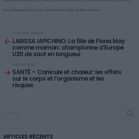
pour éduquer chacun au respect des droits et des devoirs
»
.
Previous article
See
LARISSA IAPICHINO: La fille de Fiona May
more
comme maman: championne d’Europe
U20 de saut en longueur
Next article
SANTÉ – Canicule et chaleur: les effets
sur le corps et l’organisme et les
risques
SEARCH
FOR:
ARTICLES RÉCENTS