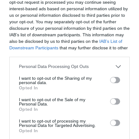
opt-out request is processed you may continue seeing
personnellement l’affaire. Aucune tolérance pour les
interest-based ads based on personal information utilized by
gens stupides et violents qui attaquent les forces de
us or personal information disclosed to third parties prior to
your opt-out. You may separately opt-out of the further
l’ordre », a-t-il conclu.
disclosure of your personal information by third parties on the
IAB’s list of downstream participants. This information may
L’homme qui a attaqué deux policiers est un
also be disclosed by us to third parties on the
IAB’s List of
Downstream Participants
that may further disclose it to other
Sénégalais de 26 ans. Selon les sources du Viminale
third parties.
(Ministère de l’Intérieur) deux mesures d’expulsion
Personal Data Processing Opt Outs
ont été prises contre lui, l’une du Questore de Cuneo
et l’autre du Questore de Turin. Il a été arrêté pour
I want to opt-out of the Sharing of my
personal data.
tentative de meurtre.
Opted In
I want to opt-out of the Sale of my
Les deux policiers ont été soignés à l’hôpital San
Personal Data.
Opted In
Giovanni Bosco. En service dans les commissariats
I want to opt-out of processing my
de police de Barriera à Milan et Dora Vanchiglia, ils ont
Personal Data for Targeted Advertising.
subi des blessures mineures à la tête et aux mains,
Opted In