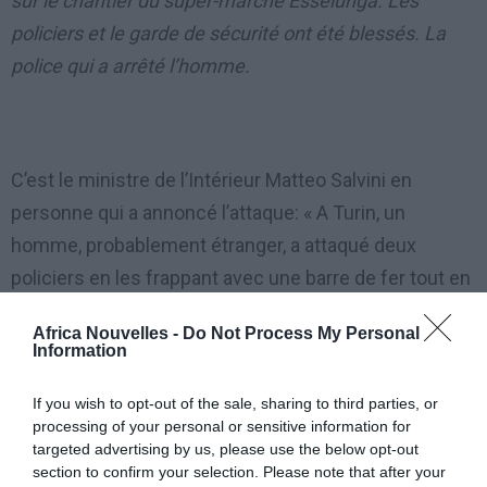
sur le chantier du super-marché Esselunga. Les
policiers et le garde de sécurité ont été blessés. La
police qui a arrêté l’homme.
C’est le ministre de l’Intérieur Matteo Salvini en
personne qui a annoncé l’attaque: « A Turin, un
homme, probablement étranger, a attaqué deux
policiers en les frappant avec une barre de fer tout en
criant ‘Allah Akbar’. Emmené à la Questura, il a proféré
Africa Nouvelles -
Do Not Process My Personal
des insultes contre le président Mattarella et contre
Information
moi-même », a-t-il déclaré, ajoutant: « Un des policiers
If you wish to opt-out of the sale, sharing to third parties, or
a été blessé à la tête, l’autre à la main. Nos
processing of your personal or sensitive information for
remerciements et nos meilleurs vœux de prompt
targeted advertising by us, please use the below opt-out
rétablissement leur sont adressés: je suis
section to confirm your selection. Please note that after your