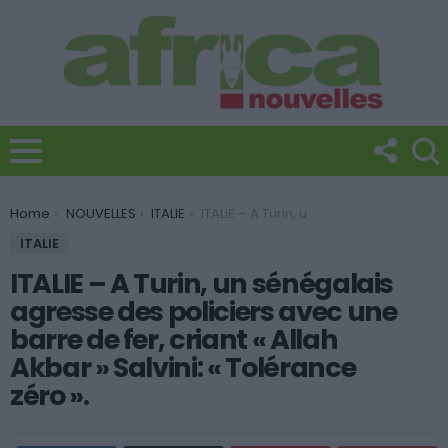
You are here:
Home
NOUVELLES
ITALIE
ITALIE – A Turin, un sénégalais agresse des policiers avec une barre de fer, criant « Allah Akbar » Salvini: « Tolérance zéro ».
ITALIE
ITALIE – A Turin, un sénégalais
agresse des policiers avec une
barre de fer, criant « Allah
Akbar » Salvini: « Tolérance
zéro ».