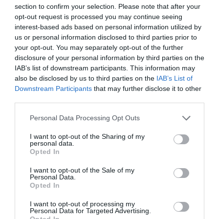
section to confirm your selection. Please note that after your
mardi 30 septembre, la sanction
opt-out request is processed you may continue seeing
de 2 ans qui pesait sur la
interest-based ads based on personal information utilized by
us or personal information disclosed to third parties prior to
Gambie depuis le début de
your opt-out. You may separately opt-out of the further
cette année. Cette décision avait été prise à la suite
disclosure of your personal information by third parties on the
IAB’s list of downstream participants. This information may
de la culpabilité des autorités sportives locales de
also be disclosed by us to third parties on the
IAB’s List of
fraude sur l’âge de nombreux joueurs lors des
Downstream Participants
that may further disclose it to other
third parties.
éliminations de la CAN U20, Sénégal 2015.
Personal Data Processing Opt Outs
En pleine crise, le football gambien a depuis lors
I want to opt-out of the Sharing of my
entrepris des démarches pour sauver son football. En
personal data.
Opted In
témoigne l’élection le mois dernier d’un nouveau
président à la tête de la fédération. Dans le courrier
I want to opt-out of the Sale of my
Personal Data.
adressé par Issa Hayatou à Modou Lamine Kaba bajo,
Opted In
nouveau président de la GFF, le Camerounais se
I want to opt-out of processing my
Personal Data for Targeted Advertising.
réjouit de la nouvelle ère du football local.
Opted In