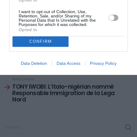
I want to opt-out of Collection, Use,
En juillet dernier déjà, la FIFA confiait que la sanction
Retention, Sale, and/or Sharing of my
Personal Data that Is Unrelated with the
de la Gambie pourrait être levée après les élections à
Purposes for which it was collected.
Opted In
la fédération.
CONFIRM
Previous article
See
HALTEROPHILIE: L’agérien Walid Bidani
more
Data Deletion
Data Access
Privacy Policy
vice-champion du monde juniors
Next article
TONY IWOBI: L’italo-nigérian nommé
Responsable Immigration de la Lega
Nord
SEARCH
FOR: