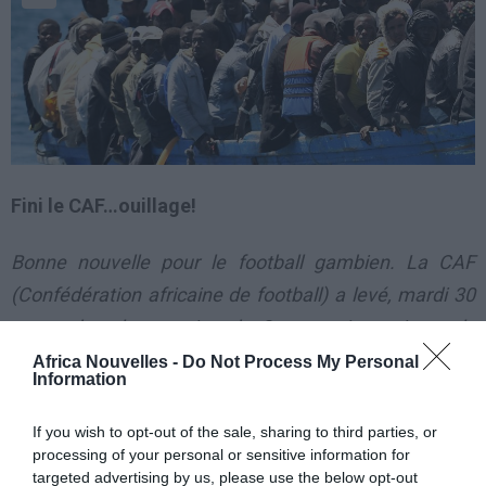
Fini le CAF…ouillage!
Bonne nouvelle pour le football gambien. La CAF
(Confédération africaine de football) a levé, mardi 30
septembre, la sanction de 2 ans qui pesait sur la
Gambie depuis le début de cette année.
Africa Nouvelles -
Do Not Process My Personal
Information
Bonne nouvelle pour le football
If you wish to opt-out of the sale, sharing to third parties, or
gambien. La CAF (Confédération
processing of your personal or sensitive information for
targeted advertising by us, please use the below opt-out
africaine de football) a levé,