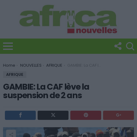
You are here:
Home
NOUVELLES
AFRIQUE
GAMBIE: La CAF lève la suspension de 2 ans
AFRIQUE
GAMBIE: La CAF lève la
suspension de 2 ans