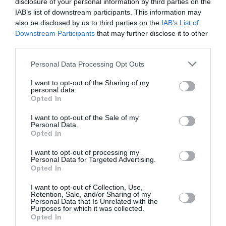
disclosure of your personal information by third parties on the
leur encontre même s’ils sont titulaires d’un visa
IAB’s list of downstream participants. This information may
also be disclosed by us to third parties on the
IAB’s List of
d’entrée ou de transit.
Downstream Participants
that may further disclose it to other
third parties.
BREFS SÉJOURS
Personal Data Processing Opt Outs
Les étrangers séjournant en Italie dans le cadre d’un
I want to opt-out of the Sharing of my
personal data.
voyage d’affaires ou en tant qu’étudiants, touristes ou
Opted In
visiteurs, pour une période inférieure à trois mois, ne
I want to opt-out of the Sale of my
doivent pas solliciter la délivrance d’un titre de séjour.
Personal Data.
Opted In
CITOYENS SCHENGEN ET NON-SCHENGEN
I want to opt-out of processing my
Personal Data for Targeted Advertising.
Opted In
Citoyens non-Schengen
I want to opt-out of Collection, Use,
Retention, Sale, and/or Sharing of my
Personal Data that Is Unrelated with the
Les ressortissants des pays n’appliquant pas l’accord
Purposes for which it was collected.
Opted In
de Schengen satisfont à l’obligation de déclarer leur