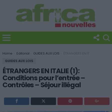
You are here:
Home
Editorial
GUIDES AUX LOIS
ÉTRANGERS EN ITALIE (1): Conditions pour l’entrée – Contrôles – Séjour illégal
GUIDES AUX LOIS
ÉTRANGERS EN ITALIE (1):
Conditions pour l’entrée –
Contrôles – Séjour illégal