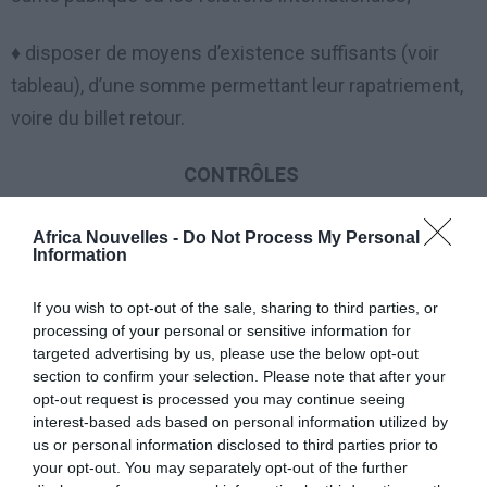
♦ disposer de moyens d’existence suffisants (voir
tableau), d’une somme permettant leur rapatriement,
voire du billet retour.
CONTRÔLES
Les étrangers qui entrent en Italie doivent se
Africa Nouvelles -
Do Not Process My Personal
Information
soumettre à des contrôles frontaliers, douaniers,
sanitaires et de nature fiscale.
If you wish to opt-out of the sale, sharing to third parties, or
processing of your personal or sensitive information for
L’accès au territoire italien peut être refusé aux
targeted advertising by us, please use the below opt-out
section to confirm your selection. Please note that after your
étrangers qui ne remplissent pas toutes les
opt-out request is processed you may continue seeing
conditions exigées.
interest-based ads based on personal information utilized by
us or personal information disclosed to third parties prior to
your opt-out. You may separately opt-out of the further
La décision de refus d’entrée peut donc être prise à