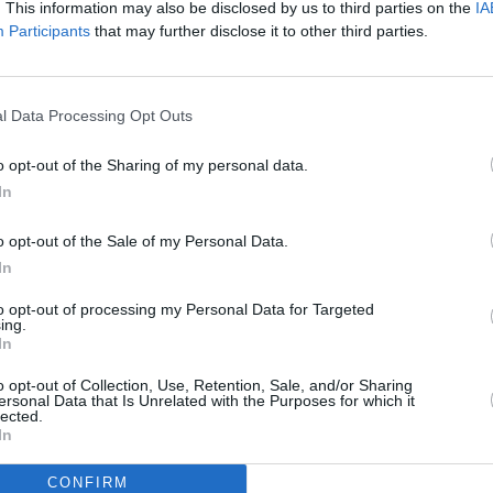
. This information may also be disclosed by us to third parties on the
IA
Participants
that may further disclose it to other third parties.
nfrérie et du président déchu Mohamed Morsi
al-Fath, dans le centre-ville de la capitale,
forces de l’ordre ont finalement évacué tous
l Data Processing Opt Outs
o opt-out of the Sharing of my personal data.
In
Après le nouvel appel des Frères
musulmans à manifester, de véritables
o opt-out of the Sale of my Personal Data.
scènes de guérilla urbaine ont été vues
In
dans les rues du Caire. Mais l’assaut de la
to opt-out of processing my Personal Data for Targeted
ing.
police contre les sympathisants
In
islamistes retranchés dans la mosquée
o opt-out of Collection, Use, Retention, Sale, and/or Sharing
al-Fath, place Ramsès, a pris fin après 24
ersonal Data that Is Unrelated with the Purposes for which it
lected.
heures de siège et plusieurs tentatives
In
CONFIRM