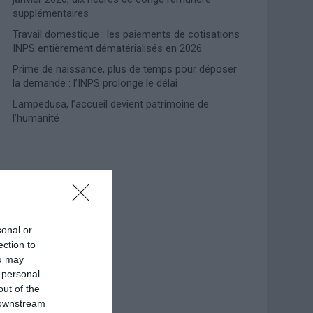
supplémentaires
Travail domestique : les paiements de cotisations
INPS entièrement dématérialisés en 2026
Prime de naissance, plus de temps pour déposer
la demande : l’INPS prolonge le délai
Lampedusa, l’accueil devient patrimoine de
l’humanité
Photoshoot Paris
sonal or
ection to
ou may
 personal
out of the
 downstream