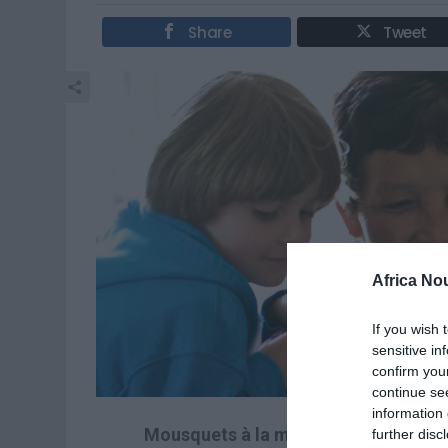
Share
Tweet
Africa No
If you wish 
sensitive in
confirm you
continue se
information 
Mousquets à la mosquée!
further disc