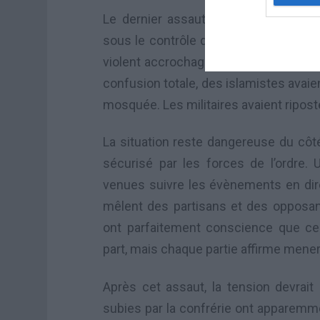
Le dernier assaut a donc été concl
sous le contrôle des forces de sécurit
violent accrochage, qui a eu lieu plu
confusion totale, des islamistes avaien
mosquée. Les militaires avaient ripost
La situation reste dangereuse du côté
sécurisé par les forces de l’ordre
venues suivre les évènements en dire
mêlent des partisans et des oppos
ont parfaitement conscience que ce
part, mais chaque partie affirme mener
Après cet assaut, la tension devrai
subies par la confrérie ont apparemmen