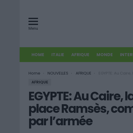
Menu
HOME
ITALIE
AFRIQUE
MONDE
INTE
You are here:
Home
NOUVELLES
AFRIQUE
EGYPTE: Au Caire, la mosquée d’al-Fath, pl
AFRIQUE
EGYPTE: Au Caire, 
place Ramsès, co
par l’armée