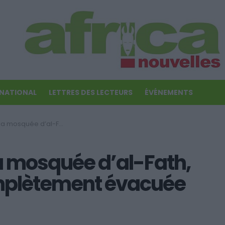
RNATIONAL
LETTRES DES LECTEURS
ÉVÉNEMENTS
ace Ramsès, complètement évacuée par l’armée
la mosquée d’al-Fath,
mplètement évacuée