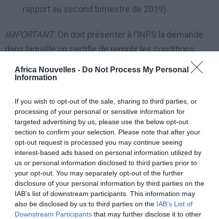
rapport au second bimestre de 2019).
IMPORTANT:
On doit présenter à l’INPS la demande
dans laquelle on certifie de remplir les conditions
requises.
Africa Nouvelles -
Do Not Process My Personal
Information
Travailleurs « co.co.co. » inscrits à la gestion
If you wish to opt-out of the sale, sharing to third parties, or
séparée de l’INPS
processing of your personal or sensitive information for
targeted advertising by us, please use the below opt-out
Ont droit à une indemnité, pour le mois de mai 2020,
section to confirm your selection. Please note that after your
opt-out request is processed you may continue seeing
égale à 1.000 euros, les travailleurs « co.co.co. »
interest-based ads based on personal information utilized by
(collaboration coordonnée continuelle) remplissant
us or personal information disclosed to third parties prior to
les conditions suivantes:
your opt-out. You may separately opt-out of the further
disclosure of your personal information by third parties on the
IAB’s list of downstream participants. This information may
salariés qui sont inscrits à l’INPS (Institut national
also be disclosed by us to third parties on the
IAB’s List of
italien de sécurité sociale) en tant que co.co.co.
Downstream Participants
that may further disclose it to other