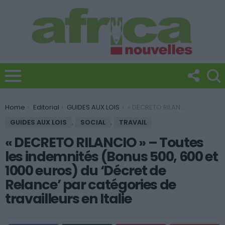
You are here:
Home
Editorial
GUIDES AUX LOIS
« DECRETO RILANCIO » – Toutes les indemnités (Bonus 500, 600 et 1000 euros) du ‘Décret de Relance’ par catégories de travailleurs en Italie
GUIDES AUX LOIS
,
SOCIAL
,
TRAVAIL
« DECRETO RILANCIO » – Toutes
les indemnités (Bonus 500, 600 et
1000 euros) du ‘Décret de
Relance’ par catégories de
travailleurs en Italie