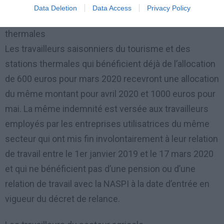
Data Deletion
Data Access
Privacy Policy
Travailleurs du tourisme saisonnier et des stations
thermales
Les travailleurs saisonniers du tourisme et des
stations thermales qui bénéficient déjà de l’allocation
de 600 euros pour mars 2020 recevront une allocation
du même montant pour avril 2020 et 1000 euros pour
mai. La même indemnité est versée aux travailleurs
employés par les entreprises utilisatrices du même
secteur qui ont mis fin involontairement à leur relation
de travail entre le 1er janvier 2019 et le 17 mars 2020
et qui ne bénéficient pas d’une pension ou d’une
relation de travail avec la NASPI à la date d’entrée en
vigueur du décret de relance.