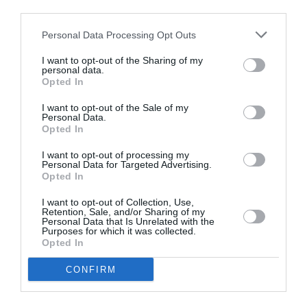
third parties.
inscrits à l’INPS (Institut national italien de sécurité
sociale)
Personal Data Processing Opt Outs
Les salariés affiliés à la direction distincte de l’INPS
I want to opt-out of the Sharing of my
personal data.
(Institut italien de sécurité sociale) qui ne sont pas
Opted In
retraités et qui ne sont pas affiliés à d’autres régimes
I want to opt-out of the Sale of my
obligatoires de sécurité sociale, avec des exigences
Personal Data.
Opted In
spécifiques, ont droit à une indemnité pour le mois de
I want to opt-out of processing my
mai 2020 égale à 1 000 euros.
Personal Data for Targeted Advertising.
Opted In
Indépendants inscrits à la gestion spéciale AGO
I want to opt-out of Collection, Use,
Retention, Sale, and/or Sharing of my
Les travailleurs indépendants qui sont membres de la
Personal Data that Is Unrelated with the
Purposes for which it was collected.
direction spéciale de l’assurance générale obligatoire
Opted In
(AGO) et qui bénéficient déjà de l’allocation de 600
CONFIRM
euros pour mars 2020 recevront également une
allocation du même montant pour avril 2020.