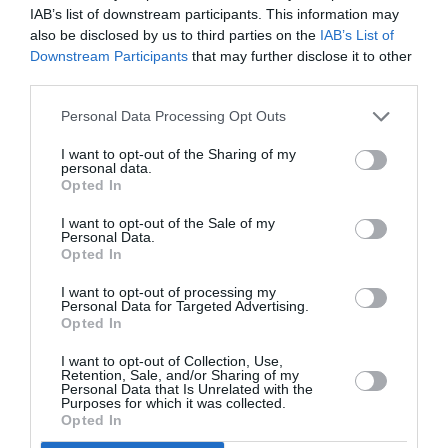
IAB’s list of downstream participants. This information may
En travail salarié
(« lavoro subordinato »)
also be disclosed by us to third parties on the
IAB’s List of
Downstream Participants
that may further disclose it to other
third parties.
Dans le cadre du quota prévu à l’article 2, la
conversion en permis de séjour pour travail salarié de:
Personal Data Processing Opt Outs
I want to opt-out of the Sharing of my
4.060
permis de séjour pour travail saisonnier;
personal data.
Opted In
1.500
permis de séjour pour études, formation
et/ou formation professionnelle;
I want to opt-out of the Sale of my
Personal Data.
200
permis de séjour UE longue durée, délivrés à
Opted In
des ressortissants de pays-tiers non-UE.
I want to opt-out of processing my
Personal Data for Targeted Advertising.
Opted In
En travail indépendant
(« lavoro autonomo »)
I want to opt-out of Collection, Use,
Retention, Sale, and/or Sharing of my
Dans le cadre du quota visé à l’article 2, la conversion
Personal Data that Is Unrelated with the
Purposes for which it was collected.
en permis de séjour pour travail indépendant de:
Opted In