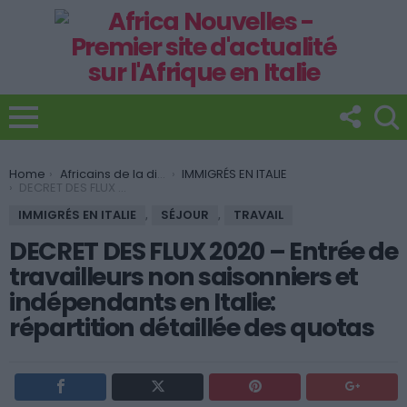
You are here:
Home
Africains de la diaspora
IMMIGRÉS EN ITALIE
DECRET DES FLUX 2020 – Entrée de travailleurs non saisonniers et indépendants en Italie: répartition détaillée des quotas
IMMIGRÉS EN ITALIE
,
SÉJOUR
,
TRAVAIL
DECRET DES FLUX 2020 – Entrée de
travailleurs non saisonniers et
indépendants en Italie:
répartition détaillée des quotas