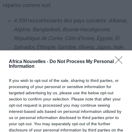
répartis comme suit:
4.500
ressortissants des pays suivants:
Albanie,
Algérie, Bangladesh, Bosnie-Herzégovine,
République de Corée, Côte d’Ivoire, Égypte, El
Salvador, Éthiopie, Gambie, Ghana, Japon, Inde,
Kosovo, Mali, Maroc, Maurice, Moldavie,
Africa Nouvelles -
Do Not Process My Personal
Monténégro, Niger, Nigeria, Pakistan, Macédoine
Information
du Nord, Sénégal, Serbie, Soudan, Sri Lanka,
If you wish to opt-out of the sale, sharing to third parties, or
Tunisie, Ukraine
;
processing of your personal or sensitive information for
1.500
ressortissants de pays avec lesquels des
targeted advertising by us, please use the below opt-out
section to confirm your selection. Please note that after your
accords de coopération en matière de migration
opt-out request is processed you may continue seeing
entreront en vigueur en 2020.
interest-based ads based on personal information utilized by
us or personal information disclosed to third parties prior to
your opt-out. You may separately opt-out of the further
CONVERSIONS DE PERMIS DE SEJOUR
disclosure of your personal information by third parties on the